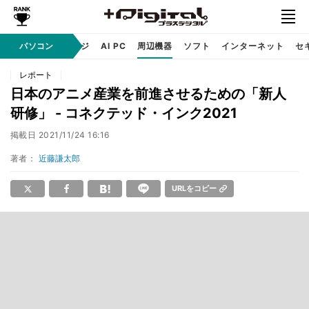
C
自作 / テクノロジ
パソコン
AI PC
周辺機器
ソフト
インターネット
セ
レポート
日本のアニメ産業を前進させるための「新人
研修」 - コネクテッド・インク2021
掲載日
2021/11/24 16:16
著者：
近藤謙太郎
URLをコピー