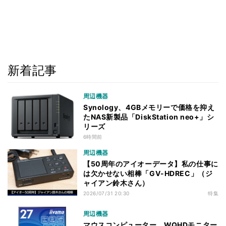
新着記事
周辺機器
Synology、4GBメモリーで価格を抑え
たNAS新製品「DiskStation neo+」シ
リーズ
6時間前
周辺機器
【50周年のアイオーデータ】私の仕事に
は欠かせない相棒「GV-HDREC」（ジ
ャイアン鈴木さん）
2026/07/31 20:30
特集
周辺機器
マウスコンピューター、WQHDモニター