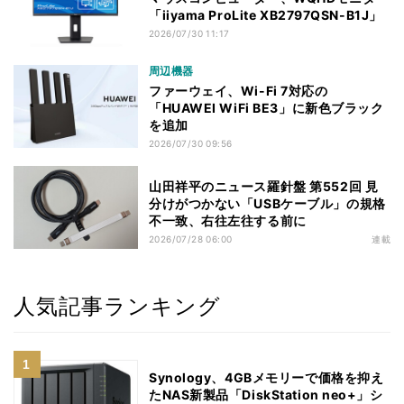
「iiyama ProLite XB2797QSN-B1J」
2026/07/30 11:17
周辺機器
ファーウェイ、Wi-Fi 7対応の
「HUAWEI WiFi BE3」に新色ブラック
を追加
2026/07/30 09:56
山田祥平のニュース羅針盤 第552回 見
分けがつかない「USBケーブル」の規格
不一致、右往左往する前に
2026/07/28 06:00
連載
人気記事ランキング
Synology、4GBメモリーで価格を抑え
たNAS新製品「DiskStation neo+」シ