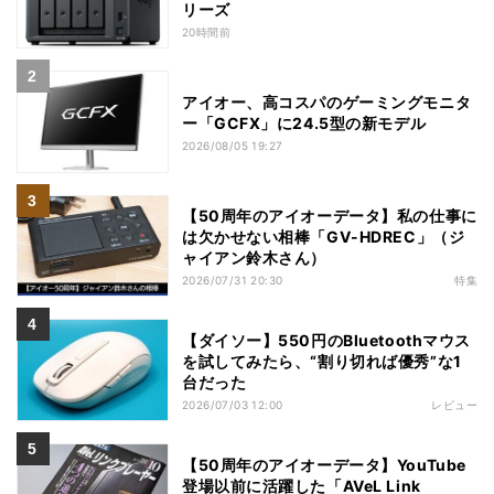
リーズ
20時間前
アイオー、高コスパのゲーミングモニタ
ー「GCFX」に24.5型の新モデル
2026/08/05 19:27
【50周年のアイオーデータ】私の仕事に
は欠かせない相棒「GV-HDREC」（ジ
ャイアン鈴木さん）
2026/07/31 20:30
特集
【ダイソー】550円のBluetoothマウス
を試してみたら、“割り切れば優秀”な1
台だった
2026/07/03 12:00
レビュー
【50周年のアイオーデータ】YouTube
登場以前に活躍した「AVeL Link