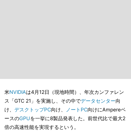
米
NVIDIA
は4月12日（現地時間）、年次カンファレン
ス「GTC 21」を実施し、その中で
データセンター
向
け、
デスクトップPC
向け、
ノートPC
向けにAmpereベ
ースの
GPU
を一挙に8製品発表した。前世代比で最大2
倍の高速性能を実現するという。