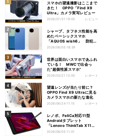
スマホの望遠撮影はここまで
きた！ OPPO「Find X9
Ultra」カメラ実写レビュー
2026/07/31 19:05
レビュー
シャープ、タフネス性能を高
めたベーシックスマホ
「AQUOS wish6」 防犯性
能も充実
2026/08/05 18:39
世界は面白いスマホであふれ
ている！ MWCで出会っ
た“超個性派スマホ”
2026/03/21 12:00
レポート
望遠レンズが当たり前に？
OPPO Find X9 Ultraに見る
カメラスマホの新たな進化
2026/06/24 11:15
レポート
レノボ、FeliCa対応11型
Androidタブレット
「Lenovo ThinkTab X11
Gen 1」
2026/08/05 11:01