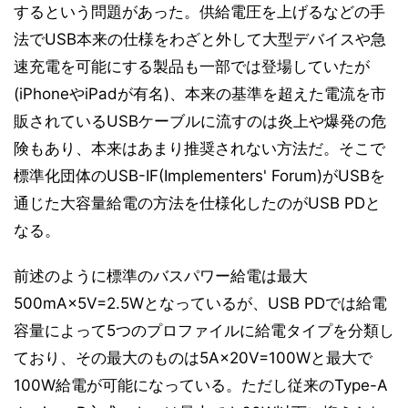
するという問題があった。供給電圧を上げるなどの手
法でUSB本来の仕様をわざと外して大型デバイスや急
速充電を可能にする製品も一部では登場していたが
(iPhoneやiPadが有名)、本来の基準を超えた電流を市
販されているUSBケーブルに流すのは炎上や爆発の危
険もあり、本来はあまり推奨されない方法だ。そこで
標準化団体のUSB-IF(Implementers' Forum)がUSBを
通じた大容量給電の方法を仕様化したのがUSB PDと
なる。
前述のように標準のバスパワー給電は最大
500mA×5V=2.5Wとなっているが、USB PDでは給電
容量によって5つのプロファイルに給電タイプを分類し
ており、その最大のものは5A×20V=100Wと最大で
100W給電が可能になっている。ただし従来のType-A