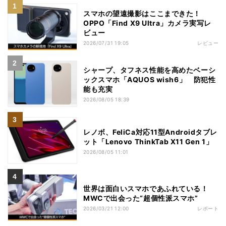
スマホの望遠撮影はここまできた！
OPPO「Find X9 Ultra」カメラ実写レ
ビュー
2026/07/31 19:05
レビュー
シャープ、タフネス性能を高めたベーシ
ックスマホ「AQUOS wish6」 防犯性
能も充実
2026/08/05 18:39
レノボ、FeliCa対応11型Androidタブレ
ット「Lenovo ThinkTab X11 Gen 1」
2026/08/05 11:01
世界は面白いスマホであふれている！
MWCで出会った“超個性派スマホ”
2026/03/21 12:00
レポート