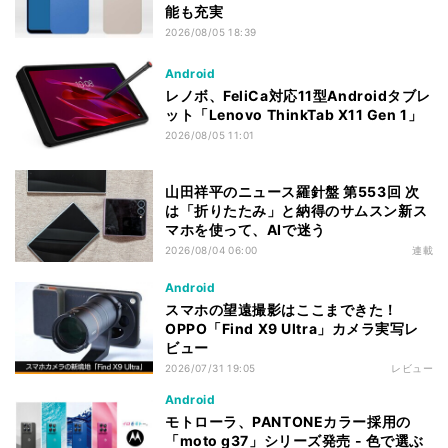
能も充実
2026/08/05 18:39
Android
レノボ、FeliCa対応11型Androidタブレ
ット「Lenovo ThinkTab X11 Gen 1」
2026/08/05 11:01
山田祥平のニュース羅針盤 第553回 次
は「折りたたみ」と納得のサムスン新ス
マホを使って、AIで迷う
2026/08/04 06:00
連載
Android
スマホの望遠撮影はここまできた！
OPPO「Find X9 Ultra」カメラ実写レ
ビュー
2026/07/31 19:05
レビュー
Android
モトローラ、PANTONEカラー採用の
「moto g37」シリーズ発売 - 色で選ぶ