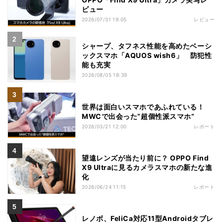
ビュー
2026/07/31 19:05
レビュー
シャープ、タフネス性能を高めたベーシ
ックスマホ「AQUOS wish6」 防犯性
能も充実
2026/08/05 18:39
世界は面白いスマホであふれている！
MWCで出会った“超個性派スマホ”
2026/03/21 12:00
レポート
望遠レンズが当たり前に？ OPPO Find
X9 Ultraに見るカメラスマホの新たな進
化
2026/06/24 11:15
レポート
レノボ、FeliCa対応11型Androidタブレ