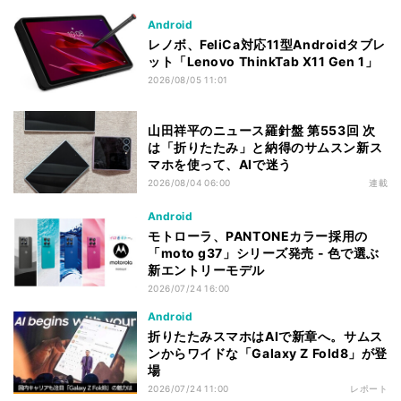
Android
レノボ、FeliCa対応11型Androidタブレ
ット「Lenovo ThinkTab X11 Gen 1」
2026/08/05 11:01
山田祥平のニュース羅針盤 第553回 次
は「折りたたみ」と納得のサムスン新ス
マホを使って、AIで迷う
2026/08/04 06:00
連載
Android
モトローラ、PANTONEカラー採用の
「moto g37」シリーズ発売 - 色で選ぶ
新エントリーモデル
2026/07/24 16:00
Android
折りたたみスマホはAIで新章へ。サムス
ンからワイドな「Galaxy Z Fold8」が登
場
2026/07/24 11:00
レポート