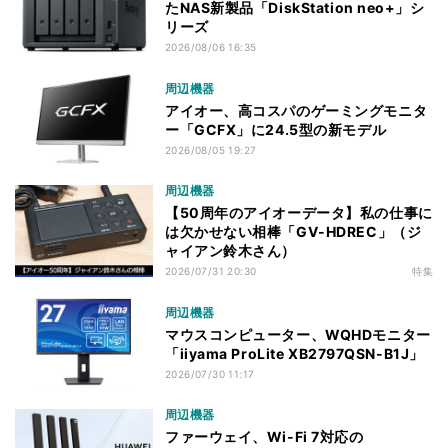
たNAS新製品「DiskStation neo+」シ
リーズ
2026/08/06 16:35
周辺機器
アイオー、高コスパのゲーミングモニタ
ー「GCFX」に24.5型の新モデル
2026/08/05 19:27
周辺機器
【50周年のアイオーデータ】私の仕事に
は欠かせない相棒「GV-HDREC」（ジ
ャイアン鈴木さん）
2026/07/31 20:30
特集
周辺機器
マウスコンピューター、WQHDモニター
「iiyama ProLite XB2797QSN-B1J」
2026/07/30 11:17
周辺機器
ファーウェイ、Wi-Fi 7対応の