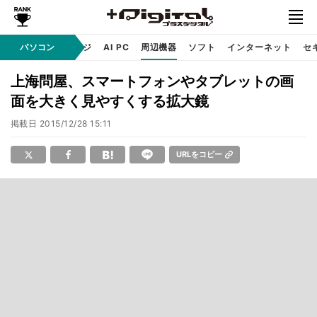
C
自作 / テクノロジ
パソコン
AI PC
周辺機器
ソフト
インターネット
セ
上海問屋、スマートフォンやタブレットの画
面を大きく見やすくする拡大鏡
掲載日
2015/12/28 15:11
URLをコピー