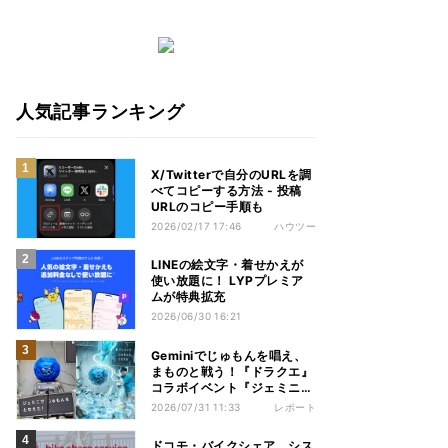
人気記事ランキング
X/Twitterで自分のURLを調
べてコピーする方法 - 投稿
URLのコピー手順も
2026/02/17 17:46
ハウツー
LINEの絵文字・着せかえが
使い放題に！ LYPプレミア
ムが特典拡充
2026/06/30 16:21
Geminiでじゅもんを唱え、
まものと戦う！『ドラクエ』
コラボイベント『ジェミニク
エスト』を体験してきた
2026/07/31 11:33
レポート
ドコモ・バイクシェア、シス