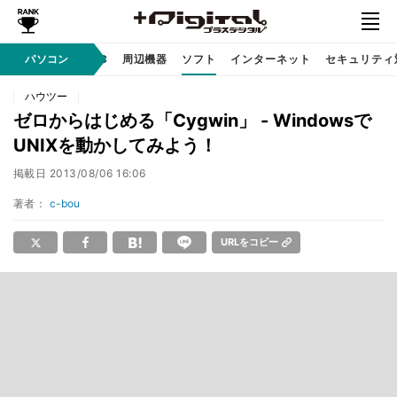
/ テクノロジ
パソコン
AI PC
周辺機器
ソフト
インターネット
セキュリティ
ハウツー
ゼロからはじめる「Cygwin」 - Windowsで
UNIXを動かしてみよう！
掲載日
2013/08/06 16:06
著者：
c-bou
URLをコピー