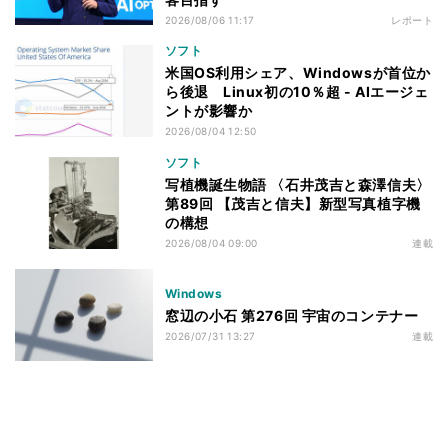
2026/08/06 11:17
レポート
ソフト
米国OS利用シェア、Windowsが首位か
ら後退 Linux初の10％超 - AIエージェ
ントが影響か
2026/08/04 12:50
ソフト
写植機誕生物語 〈石井茂吉と森澤信夫〉
第89回 【茂吉と信夫】新型写真植字機
の構想
2026/08/04 09:00
連載
Windows
窓辺の小石 第276回 宇宙のコンテナー
2026/07/31 13:27
連載