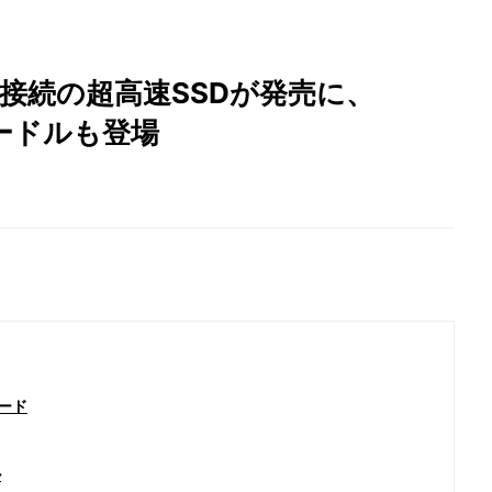
-E接続の超高速SSDが発売に、
クレードルも登場
カード
ル