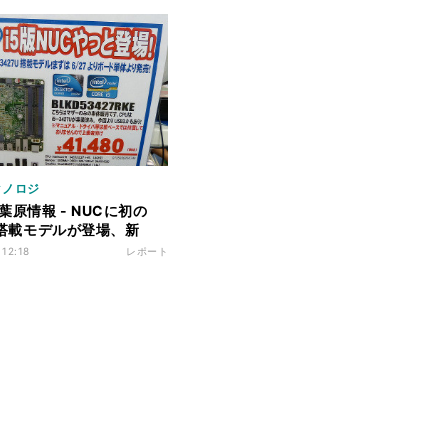
クノロジ
葉原情報 - NUCに初の
i5搭載モデルが登場、新
Force GTX 760」も発
 12:18
レポート