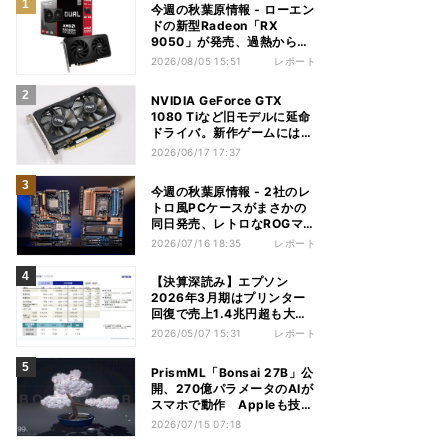
今週の秋葉原情報 - ローエン
ドの新型Radeon「RX
9050」が発売、過熱から守
れる電源ケーブルも
2026/08/05 15:51
レポート
NVIDIA GeForce GTX
1080 Tiなど旧モデルに延命
ドライバ。新作ゲームには非
対応
2026/06/17 17:37
今週の秋葉原情報 - 2社のレ
トロ風PCケースがまさかの
同日発売、レトロなROGマザ
ーも登場
2026/07/16 18:35
レポート
【決算深読み】エプソン
2026年3月期はプリンター
回復で売上1.4兆円超も大幅
減益、今期は増収増益見込む
2026/05/07 15:31
レポート
PrismML「Bonsai 27B」公
開、270億パラメータのAIが
スマホで動作 Appleも技術
を評価
2026/07/15 07:18