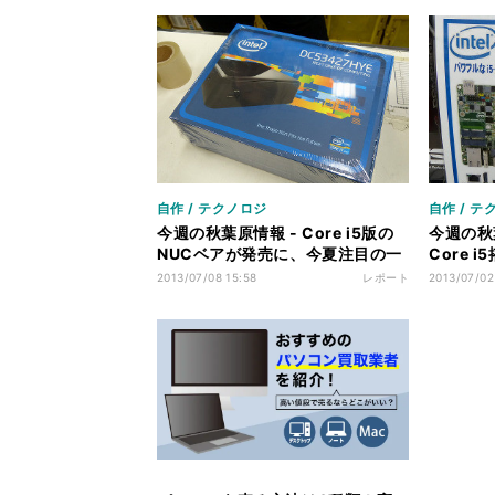
の展示も
自作 / テクノロジ
自作 / テ
今週の秋葉原情報 - Core i5版の
今週の秋
NUCベアが発売に、今夏注目の一
Core 
体型水冷CPUクーラーも
GPU「Ge
2013/07/08 15:58
レポート
2013/07/02
売に