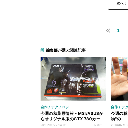
次へ：
1
編集部が選ぶ関連記事
自作 / テクノロジ
自作 / テ
今週の秋葉原情報 - MSI/ASUSか
今週の秋
らオリジナル版のGTX 780カー
物"のニ
ド、6万円程度の格安3Dプリンタ
アウトレ
2013/07/22 14:05
レポート
2013/07/16