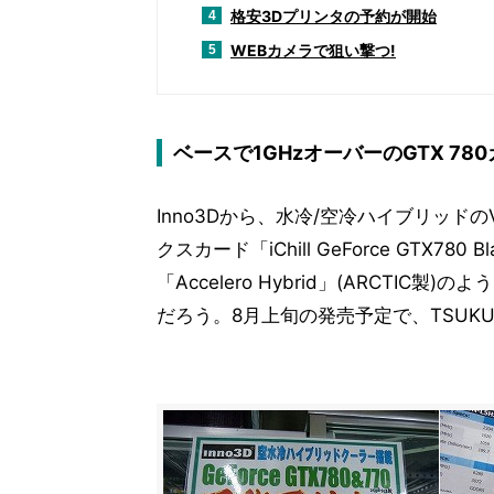
格安3Dプリンタの予約が開始
4
WEBカメラで狙い撃つ!
5
ベースで1GHzオーバーのGTX 78
Inno3Dから、水冷/空冷ハイブリッドのV
クスカード「iChill GeForce GTX
「Accelero Hybrid」(ARCT
だろう。8月上旬の発売予定で、TSUKUM