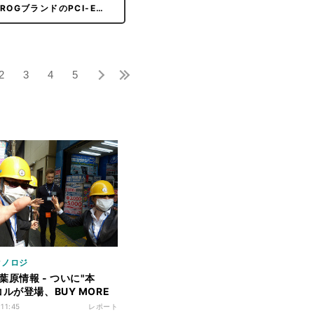
ROGブランドのPCI-E…
2
3
4
5
クノロジ
葉原情報 - ついに"本
コルが登場、BUY MORE
ット館は閉店に
 11:45
レポート