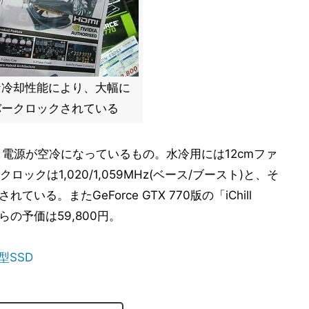
な冷却性能により、大幅に
バークロックされている
電源が空冷になっているもの。水冷用には12cmファ
クは1,020/1,059MHz(ベース/ブースト)と、そ
いる。またGeForce GTX 770版の「iChill
こちらの予価は59,800円。
型SSD