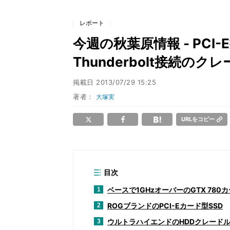
レポート
今週の秋葉原情報 - PCI
Thunderbolt接続の
掲載日
2013/07/29 15:25
著者：
大塚実
URLをコピー
目次
ベースで1GHzオーバーのGTX 780
1
ROGブランドのPCI-Eカード型SSD
2
ウルトラハイエンドのHDDクレード
3