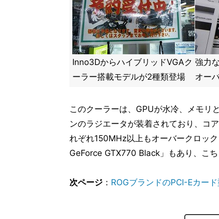
Inno3DからハイブリッドVGAク
強力
ーラー搭載モデルが2種類登場
オー
このクーラーは、GPUが水冷、メモリと
ンのラジエータが装着されており、コアクロッ
れぞれ150MHz以上もオーバークロックされて
GeForce GTX770 Black」もあり、
次ページ
：
ROGブランドのPCI-Eカード