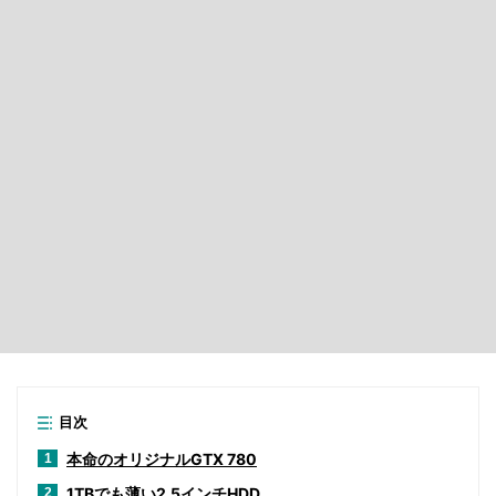
目次
本命のオリジナルGTX 780
1
1TBでも薄い2.5インチHDD
2