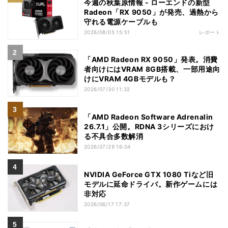
今週の秋葉原情報 - ローエンドの新型
Radeon「RX 9050」が発売、過熱から
守れる電源ケーブルも
2026/08/05 15:51
レポート
「AMD Radeon RX 9050」発表。消費
者向けにはVRAM 8GB搭載、一部用途向
けにVRAM 4GBモデルも？
2026/07/30 11:32
「AMD Radeon Software Adrenalin
26.7.1」公開。RDNA 3シリーズにおけ
る不具合多数解消
2026/07/29 16:04
NVIDIA GeForce GTX 1080 Tiなど旧
モデルに延命ドライバ。新作ゲームには
非対応
2026/06/17 17:37