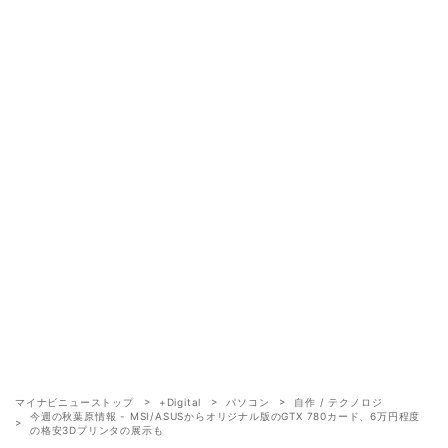
マイナビニューストップ
+Digital
パソコン
自作 / テクノロジ
今週の秋葉原情報 - MSI/ASUSからオリジナル版のGTX 780カード、6万円程度
の格安3Dプリンタの展示も