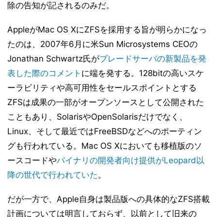
除の告知が記されるのみだ。
AppleがMac OS XにZFSを採用する旨が明らかになっ
たのは、2007年6月に米Sun Microsystems CEOの
Jonathan Schwartz氏が
ブレードサーバの新製品を発
表した際のコメント
に端を発する。128bitの高いスケ
ーラビリティや高可用性をセールスポイントとする
ZFSは成果の一部がオープンソースとして公開された
こともあり、SolarisやOpenSolarisだけでなく、
Linux、そして最近ではFreeBSDなどへのポーティン
グも行われている。Mac OS Xにおいても移植版のソ
ースコードや
バイナリの開発者向け提供がLeopard以
降の世代で行われていた
。
だが一方で、Apple自身は製品版への具体的なZFS搭載
計画については明言しておらず、以前として旧来の