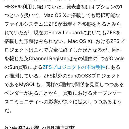
HFS+を利用し続けていた。発表当初はオプションの1
つという扱いで、Mac OS Xに搭載しても選択可能な
ファイルシステムにZFSが出現する形態をとるとみら
れていたが、現在のSnow LeopardにおいてもZFSを
搭載した形跡はみられない。Mac OS XにおけるZFSプ
ロジェクトはこれで完全に終了した形となるが、同件
を報じた英Channel Registerはその理由の1つがOracle
のSun買収による
ZFSプロジェクトの不透明性
にある
と推測している。ZFS以外のSunのOSSプロジェクト
であるMySQLも、同様の理由で関係を見直しつつある
ベンダーがあることから、買収におけるオープンソー
スコミュニティへの影響が徐々に拡大しつつあるよう
だ。
編集部が選ぶ関連記事