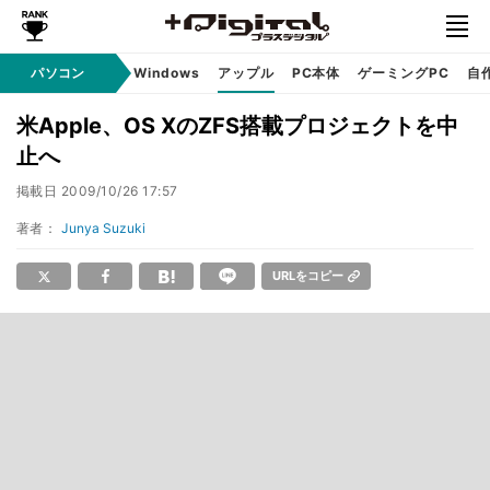
パソコン
Windows
アップル
PC本体
ゲーミングPC
自
米Apple、OS XのZFS搭載プロジェクトを中
止へ
掲載日
2009/10/26 17:57
著者：
Junya Suzuki
URLをコピー