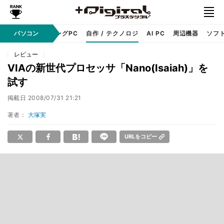
PC本体
パソコン
ゲーミングPC
自作 / テクノロジ
AI PC
周辺機器
ソフ
レビュー
VIAの新世代プロセッサ「Nano(Isaiah)」を
試す
掲載日
2008/07/31 21:21
著者：
大塚実
URLをコピー