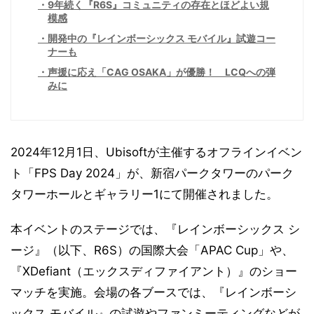
9年続く『R6S』コミュニティの存在とほどよい規
模感
開発中の『レインボーシックス モバイル』試遊コー
ナーも
声援に応え「CAG OSAKA」が優勝！ LCQへの弾
みに
2024年12月1日、Ubisoftが主催するオフラインイベン
ト「FPS Day 2024」が、新宿パークタワーのパーク
タワーホールとギャラリー1にて開催されました。
本イベントのステージでは、『レインボーシックス シ
ージ』（以下、R6S）の国際大会「APAC Cup」や、
『XDefiant（エックスディファイアント）』のショー
マッチを実施。会場の各ブースでは、『レインボーシ
ックス モバイル』の試遊やファンミーティングなどが