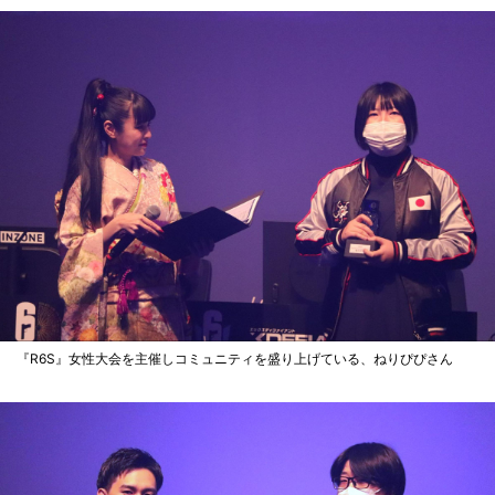
『R6S』女性大会を主催しコミュニティを盛り上げている、ねりぴぴさん