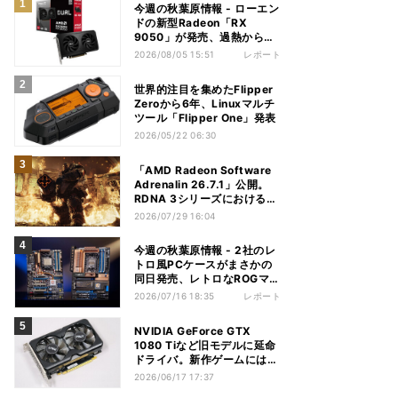
今週の秋葉原情報 - ローエン
ドの新型Radeon「RX
9050」が発売、過熱から守
れる電源ケーブルも
2026/08/05 15:51
レポート
世界的注目を集めたFlipper
Zeroから6年、Linuxマルチ
ツール「Flipper One」発表
2026/05/22 06:30
「AMD Radeon Software
Adrenalin 26.7.1」公開。
RDNA 3シリーズにおける不
具合多数解消
2026/07/29 16:04
今週の秋葉原情報 - 2社のレ
トロ風PCケースがまさかの
同日発売、レトロなROGマザ
ーも登場
2026/07/16 18:35
レポート
NVIDIA GeForce GTX
1080 Tiなど旧モデルに延命
ドライバ。新作ゲームには非
対応
2026/06/17 17:37