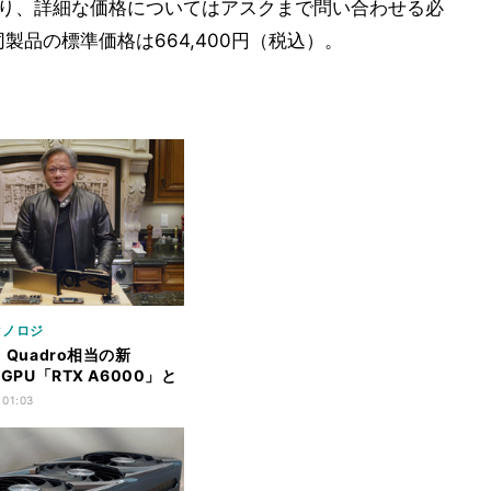
おり、詳細な価格についてはアスクまで問い合わせる必
製品の標準価格は664,400円（税込）。
クノロジ
A、Quadro相当の新
e GPU「RTX A6000」と
け「A40」発表
 01:03