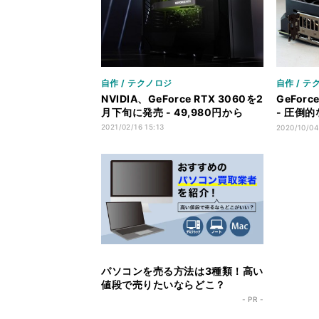
自作 / テクノロジ
自作 / テ
NVIDIA、GeForce RTX 3060を2
GeFor
月下旬に発売 - 49,980円から
- 圧倒
不足
2021/02/16 15:13
2020/10/04
パソコンを売る方法は3種類！高い
値段で売りたいならどこ？
- PR -