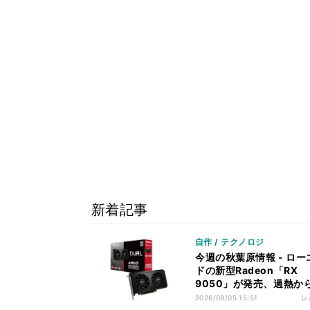
新着記事
自作 / テクノロジ
今週の秋葉原情報 - ロー
ドの新型Radeon「RX
9050」が発売、過熱か
れる電源ケーブルも
2026/08/05 15:51
レ