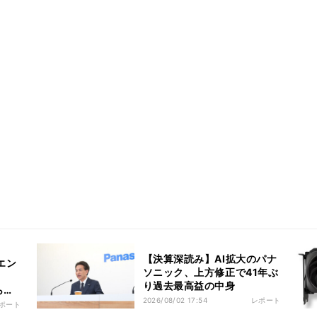
【決算深読み】AI拡大のパナ
エン
ソニック、上方修正で41年ぶ
り過去最高益の中身
ら守
2026/08/02 17:54
レポート
ポート