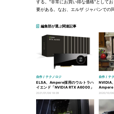
する。"非常にお買い得な価格"として
要がある。なお、エルザ ジャパンでの同
編集部が選ぶ関連記事
自作 / テクノロジ
自作 / テ
ELSA、Ampere採用のウルトラハ
NVIDI
イエンド「NVIDIA RTX A6000」
Amper
発売 - 税込664,400円
サーバ向
2021/01/06 18:09
2020/10/06