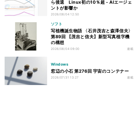
ら後退 Linux初の10％超 - AIエージェ
ントが影響か
2026/08/04 12:50
ソフト
写植機誕生物語 〈石井茂吉と森澤信夫〉
第89回 【茂吉と信夫】新型写真植字機
の構想
2026/08/04 09:00
連載
Windows
窓辺の小石 第276回 宇宙のコンテナー
2026/07/31 13:27
連載