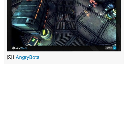
図1
AngryBots