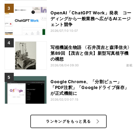
OpenAI「ChatGPT Work」発表 コー
ディングから一般業務へ広がるAIエージ
ェント競争
2026/07/10 10:07
写植機誕生物語 〈石井茂吉と森澤信夫〉
第89回 【茂吉と信夫】新型写真植字機
の構想
2026/08/04 09:00
連載
Google Chrome、「分割ビュー」
「PDF注釈」「Googleドライブ保存」
が正式機能に
2026/02/20 07:15
ランキングをもっと見る