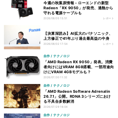
今週の秋葉原情報 - ローエンドの新型
Radeon「RX 9050」が発売、過熱から
守れる電源ケーブルも
2026/08/05 15:51
レポート
【決算深読み】AI拡大のパナソニック、
上方修正で41年ぶり過去最高益の中身
2026/08/02 17:54
レポート
自作 / テクノロジ
「AMD Radeon RX 9050」発表。消費
者向けにはVRAM 8GB搭載、一部用途向
けにVRAM 4GBモデルも？
2026/07/30 11:32
自作 / テクノロジ
「AMD Radeon Software Adrenalin
26.7.1」公開。RDNA 3シリーズにおけ
る不具合多数解消
2026/07/29 16:04
自作 / テクノロジ