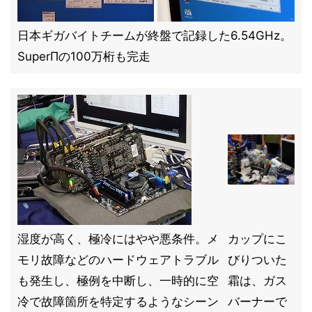
日本ギガバイトチームが終盤で記録した6.54GHz。
SuperΠの100万桁も完走
湿度が高く、極冷にはやや悪条件。メ
カップにこ
モリ故障などのハードウェアトラブル
びりついた
も発生し、極例を中断し、一時的に空
霜は、ガス
冷で故障箇所を特定するようなシーン
バーナーで