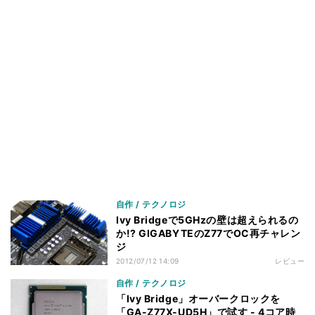
自作 / テクノロジ
Ivy Bridgeで5GHzの壁は超えられるの
か!? GIGABYTEのZ77でOC再チャレン
ジ
2012/07/12 14:09
レビュー
自作 / テクノロジ
「Ivy Bridge」オーバークロックを
「GA-Z77X-UD5H」で試す - 4コア時