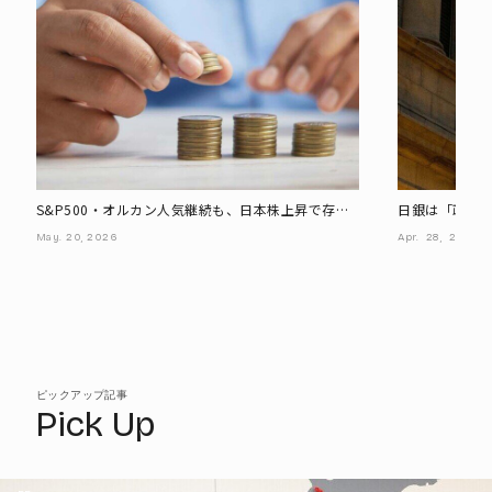
S&P500・オルカン人気継続も、日本株上昇で存在
日銀は「政策
感を増す“第三の選択肢”とは【NISAつみたて投資枠
今から備えた
May.
20,
2026
Apr.
28,
2026
ランキング】
え判断
ピックアップ記事
Pick Up