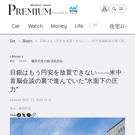
Powered by
Car
Watch
Money
Life
PR
住宅ロー
Top
Money
日銀はもう円安を放置できない――米中首脳会談の裏で進んでいた
Car
Watch
Money
Life
( Money )
1301
1029
1263
2339
藤田行生の経済先読み
12
日銀はもう円安を放置できない――米中
PR
首脳会談の裏で進んでいた“水面下の圧
住宅ローン
力”
363
SBIネオトレード証券
27
Updated MAY. 21, 2026 10:15
Text :
藤田行生
All Articles
Share
特集&連載記事