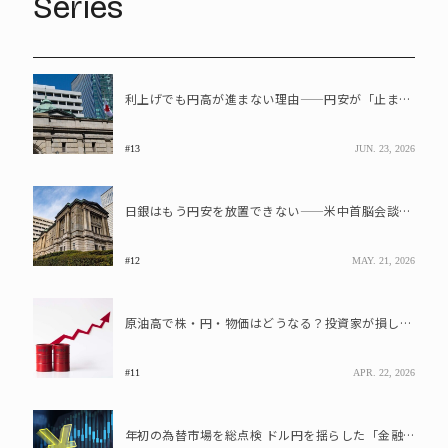
Series
利上げでも円高が進まない理由――円安が「止まりにくくなった」構造変化
#13
JUN. 23, 2026
日銀はもう円安を放置できない――米中首脳会談の裏で進んでいた“水面下の圧力”
#12
MAY. 21, 2026
原油高で株・円・物価はどうなる？投資家が損しないために注視すべき3点
#11
APR. 22, 2026
年初の為替市場を総点検 ドル円を揺らした「金融政策と地政学リスク」