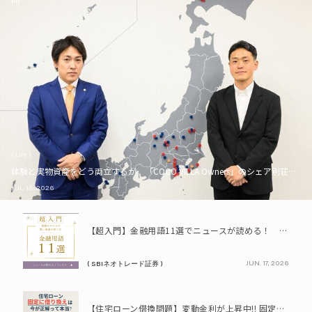
PR
( Life )
体験と実物資産をどう両立するか。「COCO VILLA Owners」のシェア別荘とい
JUL. 16, 2026
PR
【超入門】金融用語11選でニュースが読める！ 知識ゼロからの賢い資産の育て方
JUN. 17, 2026
( SBIネオトレード証券 )
PR
【住宅ローン借換問題】変動金利が上昇中!! 固定に借り換えるなら今が正解って本当? シミュレーションで比較してみよう