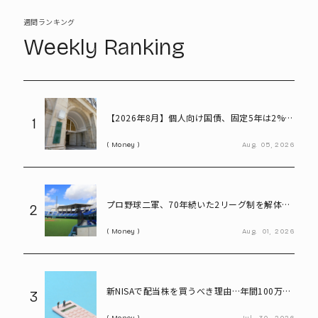
週間ランキング
Weekly Ranking
【2026年8月】個人向け国債、固定5年は2%台
1
へ - 変動10年・固定3年は? 100万円購入時の
Money
Aug.
05,
2026
利子も紹介
プロ野球二軍、70年続いた2リーグ制を解体
2
――「3地区制」導入で何が変わる?
Money
Aug.
01,
2026
新NISAで配当株を買うべき理由…年間100万円
3
の配当金なら約20万円の差がつく
Money
Jul.
30,
2026