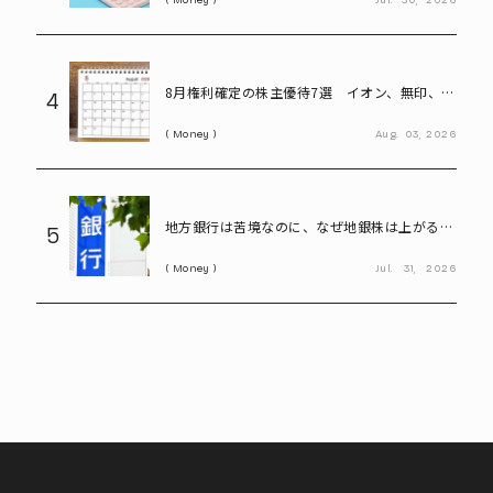
8月権利確定の株主優待7選 イオン、無印、U-
4
NEXT…今買いたい人気銘柄を紹介
Money
Aug.
03,
2026
地方銀行は苦境なのに、なぜ地銀株は上がる?
5
再編期待で注目の割安株を読み解く
Money
Jul.
31,
2026