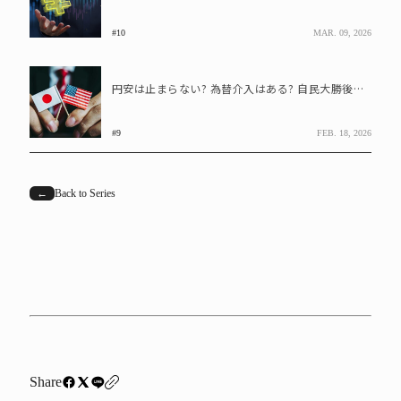
#10
MAR. 09, 2026
円安は止まらない? 為替介入はある? 自民大勝後のドル円、本当の焦点
#9
FEB. 18, 2026
←
Back to Series
Share