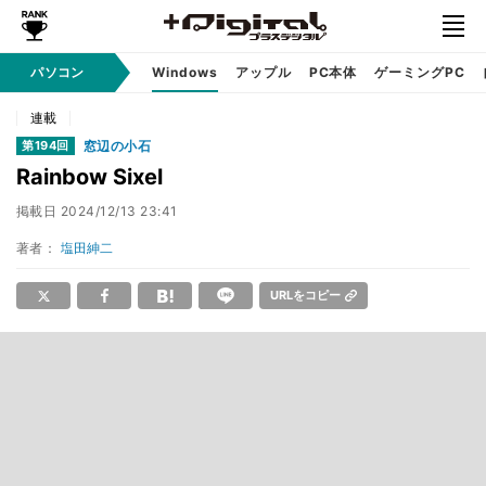
パソコン
Windows
アップル
PC本体
ゲーミングPC
連載
窓辺の小石
第194回
Rainbow Sixel
掲載日
2024/12/13 23:41
著者：
塩田紳二
URLをコピー