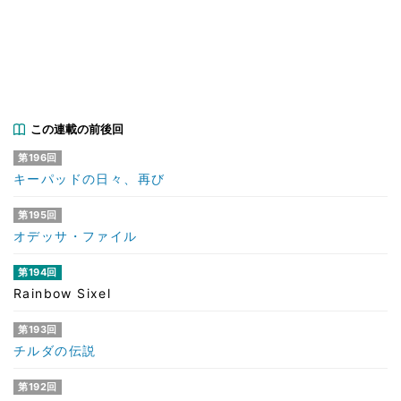
この連載の前後回
第196回
キーパッドの日々、再び
第195回
オデッサ・ファイル
第194回
Rainbow Sixel
第193回
チルダの伝説
第192回