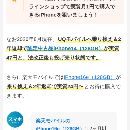
ラインショップで実質月1円で購入で
きるiPhoneを狙いましょう！
なお2026年8月現在、
UQモバイルへ乗り換え＆2
年返却で
認定中古品iPhone14（128GB）
が実質
47円と、法改正後も投げ売り状態です。
さらに楽天モバイルでは
iPhone16e（128GB）
が
乗り換え＆2年返却で実質24円〜
とお得に購入で
きます。
楽天モバイルの
iPhone16e（128GB）
は2ヶ月以