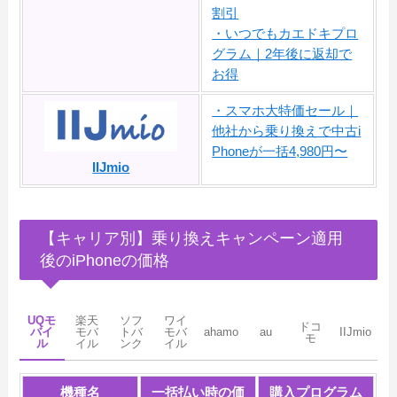
割引
・いつでもカエドキプロ
グラム｜2年後に返却で
お得
・スマホ大特価セール｜
他社から乗り換えで中古i
Phoneが一括4,980円〜
IIJmio
【キャリア別】乗り換えキャンペーン適用
後のiPhoneの価格
UQモ
楽天
ソフ
ワイ
ドコ
バイ
モバ
トバ
モバ
ahamo
au
IIJmio
モ
ル
イル
ンク
イル
機種名
一括払い時の価
購入プログラム