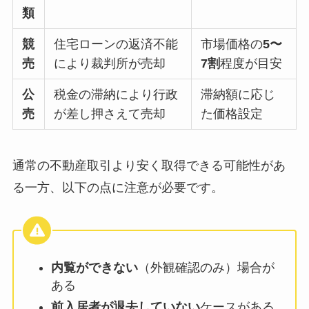
類
競
住宅ローンの返済不能
市場価格の
5〜
売
により裁判所が売却
7割
程度が目安
公
税金の滞納により行政
滞納額に応じ
売
が差し押さえて売却
た価格設定
通常の不動産取引より安く取得できる可能性があ
る一方、以下の点に注意が必要です。
内覧ができない
（外観確認のみ）場合が
ある
前入居者が退去していない
ケースがある