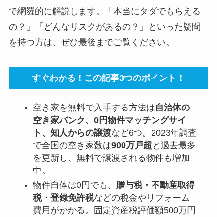
で網羅的に解説します。「本当にタダでもらえる
の？」「どんなリスクがあるの？」といった疑問
を持つ方は、ぜひ最後までご覧ください。
すぐわかる！この記事3つのポイント！
空き家を無料で入手する方法は
自治体の
空き家バンク、0円物件マッチングサイ
ト、知人からの譲渡
など6つ。2023年調査
で全国の空き家数は
900万戸超
と過去最多
を更新し、無料で譲渡される物件も増加
中。
物件自体は0円でも、
贈与税・不動産取得
税・登録免許税
などの税金やリフォーム
費用がかかる。固定資産税評価額500万円