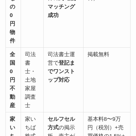
の
マッチング
0
成功
円
物
件
全
司法
司法書士運
掲載無料
国
書
営で
登記ま
0
士・
でワンスト
円
土地
ップ対応
不
家屋
動
調査
産
士
家
家い
セルフセル
基本料8〜9万
い
ちば
方式
の掲示
円（税別）+売