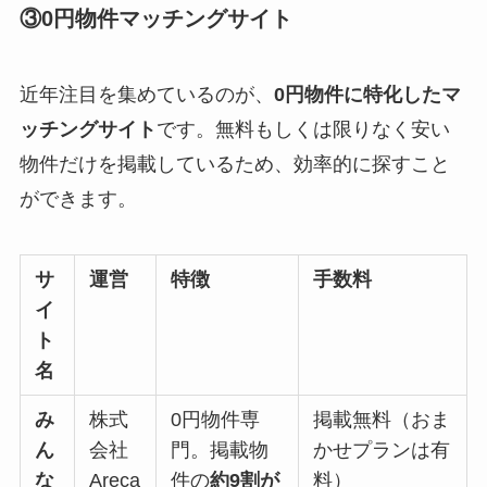
③0円物件マッチングサイト
近年注目を集めているのが、
0円物件に特化したマ
ッチングサイト
です。無料もしくは限りなく安い
物件だけを掲載しているため、効率的に探すこと
ができます。
サ
運営
特徴
手数料
イ
ト
名
み
株式
0円物件専
掲載無料（おま
ん
会社
門。掲載物
かせプランは有
な
Areca
件の
約9割が
料）