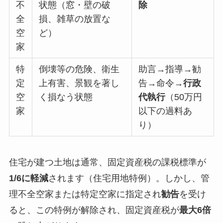
不
状態（窓・壁の破
除
全
損、雑草の放置な
空
ど）
家
特
倒壊等の危険、衛生
助言→指導→勧
定
上有害、景観を著し
告→命令→
行政
空
く損なう状態
代執行
（50万円
家
以下の過料あ
り）
住宅が建つ土地は通常、固定資産税の課税標準が
1/6に軽減
されます（住宅用地特例）。しかし、管
理不全空家または特定空家に指定され
勧告
を受け
ると、この特例が解除され、固定資産税が
最大6倍