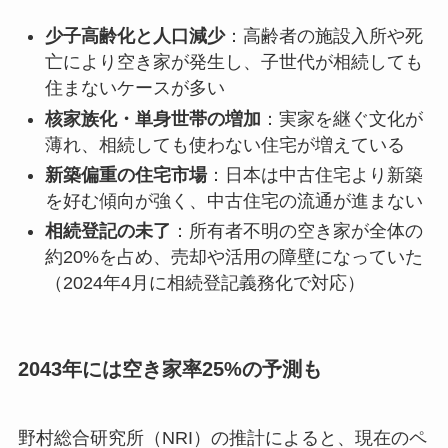
少子高齢化と人口減少
：高齢者の施設入所や死
亡により空き家が発生し、子世代が相続しても
住まないケースが多い
核家族化・単身世帯の増加
：実家を継ぐ文化が
薄れ、相続しても使わない住宅が増えている
新築偏重の住宅市場
：日本は中古住宅より新築
を好む傾向が強く、中古住宅の流通が進まない
相続登記の未了
：所有者不明の空き家が全体の
約20%を占め、売却や活用の障壁になっていた
（2024年4月に相続登記義務化で対応）
2043年には空き家率25%の予測も
野村総合研究所（NRI）の推計によると、現在のペ