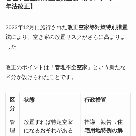
年法改正】
2023年12月に施行された
改正空家等対策特別措置
法
により、空き家の放置リスクがさらに高まりま
した。
改正のポイントは「
管理不全空家
」という新たな
区分が設けられたことです。
区
状態
行政措置
分
管
放置すれば特定空家
指導→勧告→
住
理
になる
おそれ
がある
宅用地特例の解