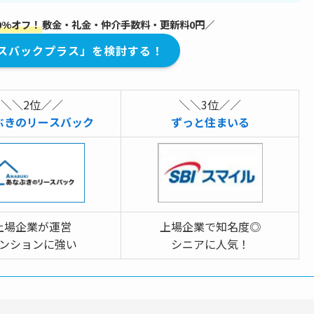
0%オフ！
敷金・礼金・仲介手数料・更新料0円／
スバックプラス」を検討する！
＼＼2位／／
＼＼3位／／
ぶきのリースバック
ずっと住まいる
上場企業が運営
上場企業で知名度◎
ンションに強い
シニアに人気！