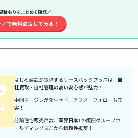
見積もりをまとめて確認／
ーノで無料査定してみる！
はじめ建設が提供するリースバックプラスは、
自
社買取・自社管理の高い安心感
が魅力！
中間マージンが発生せず、アフターフォローも充
実！
分譲住宅販売戸数、
業界日本1
の飯田グループホ
ールディングスだから
信頼性抜群！