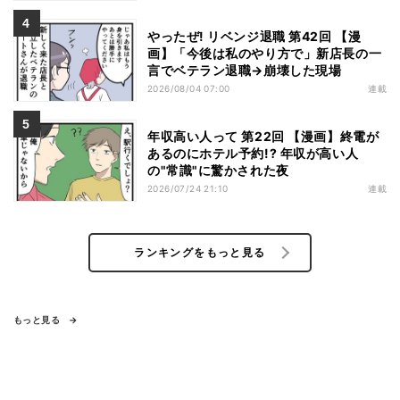
やったぜ! リベンジ退職 第42回 【漫
画】「今後は私のやり方で」新店長の一
言でベテラン退職→崩壊した現場
2026/08/04 07:00
連載
年収高い人って 第22回 【漫画】終電が
あるのにホテル予約!? 年収が高い人
の"常識"に驚かされた夜
2026/07/24 21:10
連載
ランキングをもっと見る
もっと見る