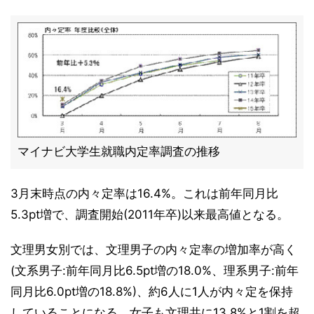
マイナビ大学生就職内定率調査の推移
3月末時点の内々定率は16.4%。これは前年同月比
5.3pt増で、調査開始(2011年卒)以来最高値となる。
文理男女別では、文理男子の内々定率の増加率が高く
(文系男子:前年同月比6.5pt増の18.0%、理系男子:前年
同月比6.0pt増の18.8%)、約6人に1人が内々定を保持
していることになる。女子も文理共に13.8%と1割を超