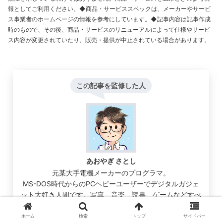
報としてご利用ください。◆商品・サービススペックは、メーカーやサービ
ス事業者のホームページの情報を参考にしています。◆記事内容は記事作成
時のもので、その後、商品・サービスのリニューアルによって仕様やサービ
ス内容が変更されていたり、販売・提供が中止されている場合があります。
この記事を監修した人
あおやぎ さとし
元某大手電機メーカーのプログラマ。
MS-DOS時代からのPCヘビーユーザーでデジタルガジェ
ット大好き人間です。写真、音楽、読書、ゲームなどすべ
ての趣味がPCを中心に回っています。実体験も交えたノ
ウハウでセキュリティソフトの実際をご紹介します。
ホーム
検索
トップ
サイドバー