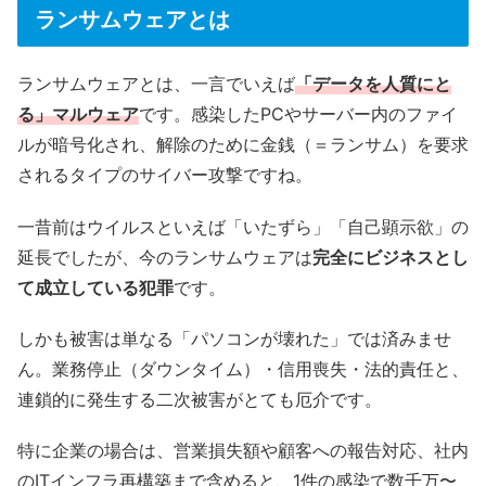
ランサムウェアとは
ランサムウェアとは、一言でいえば
「データを人質にと
る」マルウェア
です。感染したPCやサーバー内のファイ
ルが暗号化され、解除のために金銭（＝ランサム）を要求
されるタイプのサイバー攻撃ですね。
一昔前はウイルスといえば「いたずら」「自己顕示欲」の
延長でしたが、今のランサムウェアは
完全にビジネスとし
て成立している犯罪
です。
しかも被害は単なる「パソコンが壊れた」では済みませ
ん。業務停止（ダウンタイム）・信用喪失・法的責任と、
連鎖的に発生する二次被害がとても厄介です。
特に企業の場合は、営業損失額や顧客への報告対応、社内
のITインフラ再構築まで含めると、1件の感染で数千万〜