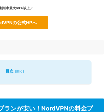
割引率最大60％以上／
rdVPNの公式HPへ
目次
プランが安い！NordVPNの料金プ