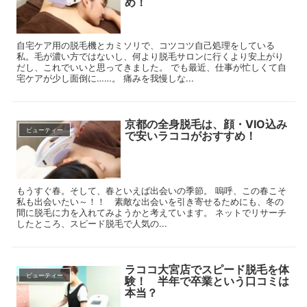
め！
自宅ケア用の脱毛機とカミソリで、コツコツ自己処理をしている
私。毛が濃い方ではないし、何より脱毛サロンに行くより安上がり
だし、これでいいと思ってきました。 でも最近、仕事が忙しくて自
宅ケアが少し面倒に……。 痛みを我慢しな...
京都の全身脱毛は、顔・VIO込み
ビューティー
で安いラココがおすすめ！
もうすぐ春。そして、春といえば出会いの季節。 嗚呼、この春こそ
私も出会いたい～！！ 素敵な出会いを引き寄せるためにも、冬の
間に脱毛に力を入れてみようかと考えています。 ネットでリサーチ
したところ、スピード脱毛で人気の...
ラココ大宮店でスピード脱毛を体
ビューティー
験！ 半年で卒業という口コミは
本当？