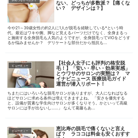
(PR)つるすべボディ
ない、どっちが多数派？【痛くな
い？ デザインは？】
今や21～39歳女性の約2人に1人が脱毛を経験している*という時
代。最近はワキや腕、脚など見えるパーツだけでなく、全身まるっ
と施術する全身脱毛も人気のようですが、全身脱毛ってVIOをどうす
るか悩みませんか？ デリケートな部分だから抵抗も...
【社会人女子にも評判の格安脱
ビューティー
毛！】「安い・早い・効果実感」
とウワサのサロンの実態は？ マ
イナビニュース 医療脱毛ガイド
運営が潜入リポート！
ちまたにはいろいろな脱毛サロンがありますが、大人になればなる
ほどサロンに求める条件は増えてきますよね。 「安さを優先する
と、設備が質素な学生向けサロンが多くなりそう。かといって高級
サロンには手が出ないし……」 なんて葛藤もあ...
恵比寿の脱毛で痛くないと言え
ビューティー
ば？ ラココは料金も安くおすす