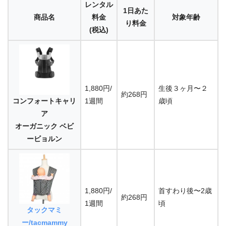
レンタル
1日あた
商品名
料金
対象年齢
り料金
(税込)
1,880円/
生後３ヶ月〜２
約268円
コンフォートキャリ
1週間
歳頃
ア
オーガニック ベビ
ービョルン
1,880円/
首すわり後〜2歳
約268円
1週間
頃
タックマミ
ー/tacmammy