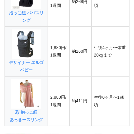
約268円
1週間
頃
抱っこ紐 ババスリ
ング
1,880円/
生後4ヶ月〜体重
約268円
1週間
20kgまで
デザイナー エルゴ
ベビー
2,880円/
生後0ヶ月〜1歳
約411円
1週間
頃
彩 抱っこ紐
あっきースリング