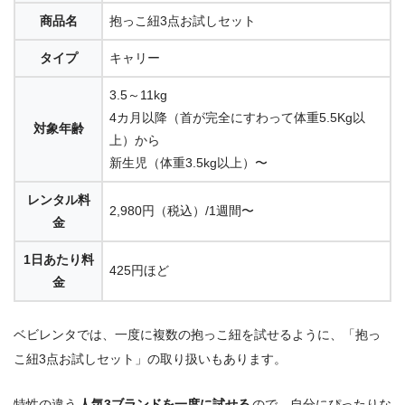
商品名
抱っこ紐3点お試しセット
タイプ
キャリー
3.5～11kg
4カ月以降（首が完全にすわって体重5.5Kg以
対象年齢
上）から
新生児（体重3.5kg以上）〜
レンタル料
2,980円（税込）/1週間〜
金
1日あたり料
425円ほど
金
ベビレンタでは、一度に複数の抱っこ紐を試せるように、「抱っ
こ紐3点お試しセット」の取り扱いもあります。
特性の違う
人気3ブランドを一度に試せる
ので、自分にぴったりな