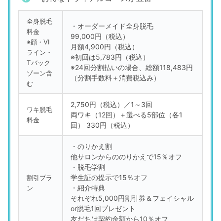
全身脱毛
・オーダーメイド全身脱毛
料金
99,000円（税込）
※顔・VI
月額4,900円（税込）
ライン・
※初回は5,783円（税込）
Tバック
※24回分割払いの場合、総額118,483円
ゾーン含
（分割手数料＋消費税込み）
む
2,750円（税込）／1～3回
ワキ脱毛
両ワキ（12回）＋選べる5部位（各1
料金
回） 330円（税込）
・のりかえ割
他サロンからののりかえで15％オフ
・脱毛学割
学生証の提示で15％オフ
割引プラ
・紹介特典
ン
それぞれ5,000円割引券＆フェイシャル
or脱毛1回プレゼント
友だちは契約金額から10％オフ