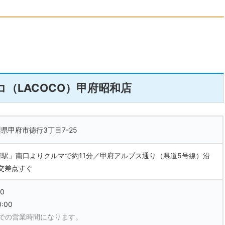
。
（LACOCO）甲府昭和店
山梨県甲府市徳行3丁目7-25
府駅」南口よりクルマで約11分／甲府アルプス通り（県道5号線）沿
交差点すぐ
00
:00
現在での営業時間になります。