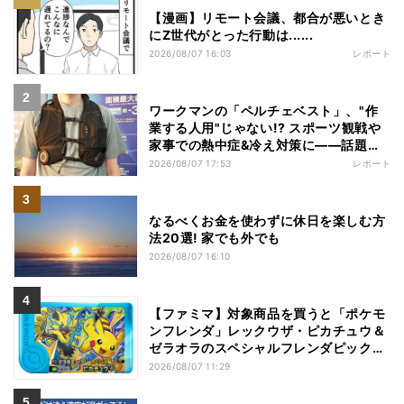
【漫画】リモート会議、都合が悪いとき
にZ世代がとった行動は......
2026/08/07 16:03
レポート
ワークマンの「ペルチェベスト」、"作
業する人用"じゃない!? スポーツ観戦や
家事での熱中症&冷え対策に――話題の
商品を徹底検証
2026/08/07 17:53
レポート
なるべくお金を使わずに休日を楽しむ方
法20選! 家でも外でも
2026/08/07 16:10
【ファミマ】対象商品を買うと「ポケモ
ンフレンダ」レックウザ・ピカチュウ＆
ゼラオラのスペシャルフレンダピックが
もらえるキャンペーン
2026/08/07 11:29