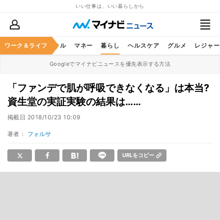
いい仕事は、いい暮らしから
ャリア
ワーク＆ライフ
ビジネススキル
マネー
暮らし
ヘルスケア
グルメ
レジャー
Googleでマイナビニュースを優先表示する方法
「ファンデで肌が呼吸できなくなる」は本当?
資生堂の実証実験の結果は……
掲載日
2018/10/23 10:09
著者：
フォルサ
URLをコピー