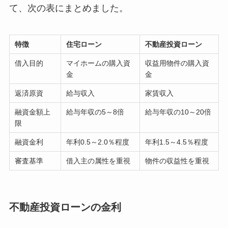
て、次の表にまとめました。
特徴
住宅ローン
不動産投資ローン
借入目的
マイホームの購入資
収益用物件の購入資
金
金
返済原資
給与収入
家賃収入
融資金額上
給与年収の5～8倍
給与年収の10～20倍
限
融資金利
年利0.5～2.0％程度
年利1.5～4.5％程度
審査基準
借入主の属性を重視
物件の収益性を重視
不動産投資ローンの金利