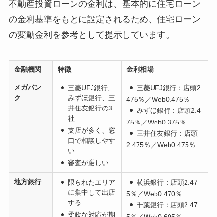
不動産投資ローンの金利は、基本的に住宅ローン
の金利基準をもとに設定されるため、住宅ローン
の変動金利を参考として提示しています。
金融機関
特徴
金利相場
メガバン
三菱UFJ銀行、
三菱UFJ銀行
：店頭2.
ク
みずほ銀行、三
475％／Web0.475％
井住友銀行の3
みずほ銀行
：店頭2.4
社
75％／Web0.375％
支店が多く、窓
三井住友銀行
：店頭
口で相談しやす
2.475％／Web0.475％
い
審査が厳しい
地方銀行
限られたエリア
横浜銀行
：店頭2.47
に集中して出店
5％／Web0.470％
する
千葉銀行
：店頭2.47
柔軟な対応が期
5％／Web0.605％