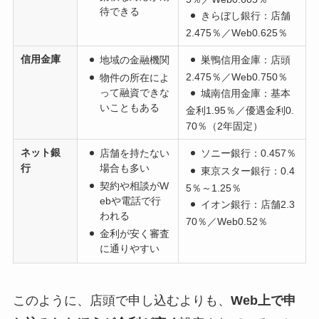
待できる
きらぼし銀行
：店舗
2.475％／Web0.625％
信用金庫
地域の金融機関
巣鴨信用金庫
：店頭
2.475％／Web0.750％
物件の所在によ
って融資できな
城南信用金庫
：基本
いこともある
金利1.95％／優遇金利0.
70％（2年固定）
ネット銀
店舗を持たない
ソニー銀行：0.457％
行
場合も多い
東京スター銀行
：0.4
契約や相談がW
5％～1.25％
ebや電話で行
イオン銀行
：店舗2.3
われる
70％／Web0.52％
金利が安く審査
に通りやすい
このように、店頭で申し込むよりも、
Web上で申