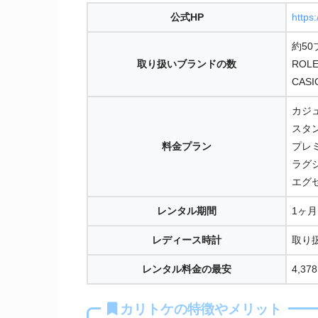
公式HP
https:
約50
取り扱い
ブランドの数
ROL
CAS
カジュ
スタン
料金プラン
プレミ
ラグジ
エグゼ
レンタル期間
1ヶ
レディース時計
取り
レンタル料金の
最安
4,37
カリトケの特徴やメリット