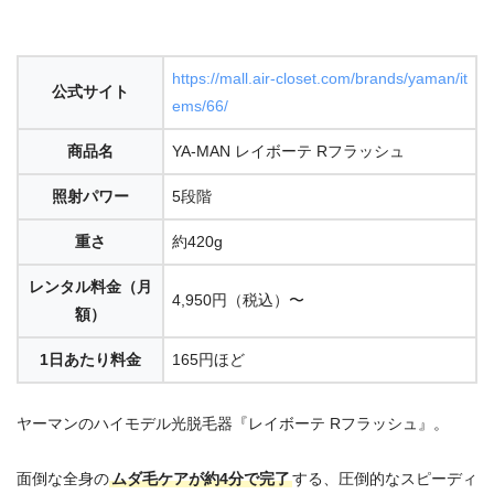
https://mall.air-closet.com/brands/yaman/it
公式サイト
ems/66/
商品名
YA-MAN レイボーテ Rフラッシュ
照射パワー
5段階
重さ
約420g
レンタル料金（月
4,950円（税込）〜
額）
1日あたり料金
165円ほど
ヤーマンのハイモデル光脱毛器『レイボーテ Rフラッシュ』。
面倒な全身の
ムダ毛ケアが約4分で完了
する、圧倒的なスピーディ