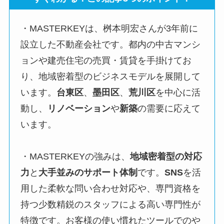
・MASTERKEYは、桝本明宏さんが3年前に
設立した不動産会社です。都内の中古マンシ
ョンや建売住宅の売買・賃貸を手掛けてお
り、地域密着型のビジネスモデルを展開して
います。
台東区
、
墨田区
、
荒川区
を中心に活
動し、
リノベーション
や
新築
の需要に応えて
います。
・MASTERKEYの強みは、
地域密着型の対応
力
と
大手並みのサポート体制
です。
SNS
を活
用した柔軟な問い合わせ対応や、専門資格を
持つ少数精鋭のスタッフによる高い専門性が
特徴です。お客様の使い慣れたツールでのや