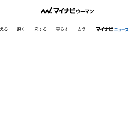
える
磨く
恋する
暮らす
占う