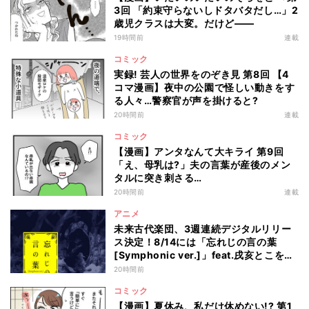
3回 「約束守らないしドタバタだし…」2
歳児クラスは大変。だけど――
19時間前
連載
コミック
実録! 芸人の世界をのぞき見 第8回 【4
コマ漫画】夜中の公園で怪しい動きをす
る人々…警察官が声を掛けると?
20時間前
連載
コミック
【漫画】アンタなんて大キライ 第9回
「え、母乳は?」夫の言葉が産後のメン
タルに突き刺さる…
20時間前
連載
アニメ
未来古代楽団、3週連続デジタルリリー
ス決定！8/14には「忘れじの言の葉
[Symphonic ver.]」feat.戌亥とこを配
信
20時間前
コミック
【漫画】夏休み、私だけ休めない!? 第1