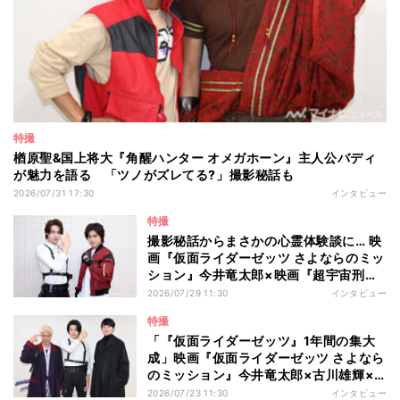
特撮
楢原聖&国上将大『角醒ハンター オメガホーン』主人公バディ
が魅力を語る 「ツノがズレてる?」撮影秘話も
2026/07/31 17:30
インタビュー
特撮
撮影秘話からまさかの心霊体験談に… 映
画『仮面ライダーゼッツ さよならのミッ
ション』今井竜太郎×映画『超宇宙刑事
ギャバン インフィニティ 太陽が泣いた
2026/07/29 11:30
インタビュー
日』長田光平、Wヒーロー対談
特撮
「『仮面ライダーゼッツ』1年間の集大
成」映画『仮面ライダーゼッツ さよなら
のミッション』今井竜太郎×古川雄輝×
天野浩成インタビュー
2026/07/23 11:30
インタビュー