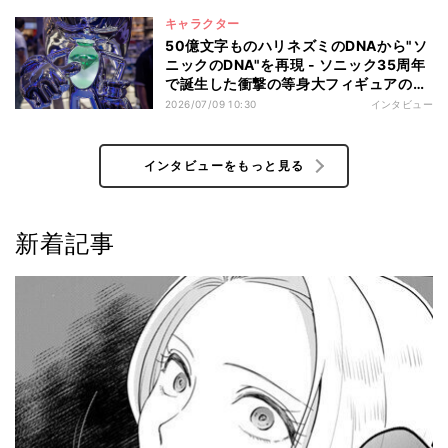
キャラクター
50億文字ものハリネズミのDNAから"ソ
ニックのDNA"を再現 - ソニック35周年
で誕生した衝撃の等身大フィギュアの正
体とは?
2026/07/09 10:30
インタビュー
インタビューをもっと見る
新着記事