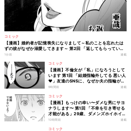
コミック
【漫画】婚約者が記憶喪失になりまして～私のことを忘れたは
ずの彼がなぜか溺愛してきます～ 第2回 「返してもらってい
い?」記憶喪失の婚約者に現れた元カノは…
1分前
連載
コミック
【漫画】不倫女が「私」になろうとして
います 第1回 「結婚指輪外してる 悪い人
♥」友達のSNSに、なぜか夫の指輪が…
9時間前
連載
コミック
【漫画】もっけの幸い〜ダメな男にサヨ
ナラします〜 第1回 「不幸を引き寄せる
才能がある」29歳、ダメンズホイホイを
卒業した私のはずが…
10時間前
連載
コミック