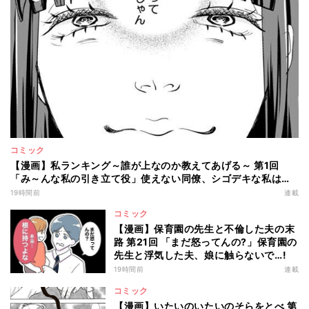
コミック
【漫画】私ランキング～誰が上なのか教えてあげる～ 第1回
「み～んな私の引き立て役」使えない同僚、シゴデキな私は…
19時間前
連載
コミック
【漫画】保育園の先生と不倫した夫の末
路 第21回 「まだ怒ってんの?」保育園の
先生と浮気した夫、娘に触らないで…!
19時間前
連載
コミック
【漫画】いたいのいたいのそらをとべ 第