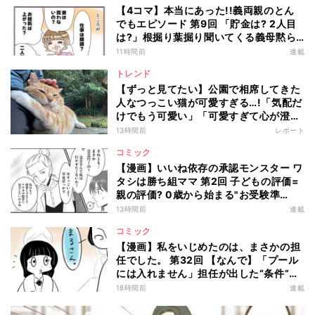
【4コマ】本当にあった!!義両親のとん
でもエピソード 第9回 「貯金は? 2人目
は?」根掘り葉掘り聞いてくる義母黙ら
せた一言
11時間前
連載
トレンド
【ずっと見てたい】公園で相席してきた
人なつっこい猫が可愛すぎる…!「気配だ
けでもう可愛い」「可愛すぎて心が澄ん
でいく」と110万回再生
13時間前
レポート
コミック
【漫画】いいね依存の承認モンスター ワ
タシは勝ち組ママ 第2回 子どもの評価=
親の評価? 0歳から始まる"お受験準
備"とは…
13時間前
連載
コミック
【漫画】私をいじめたのは、まさかの担
任でした。 第32回 【なんで】「プール
には入れません」担任が出した“条件”と
は?
18時間前
連載