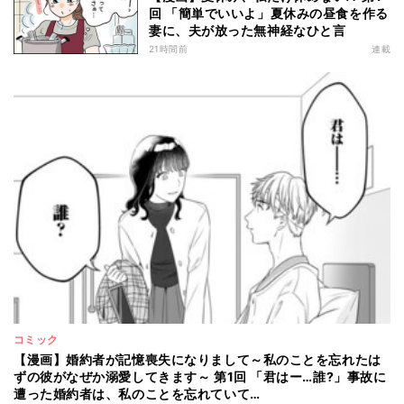
回 「簡単でいいよ」夏休みの昼食を作る
妻に、夫が放った無神経なひと言
21時間前
連載
コミック
【漫画】婚約者が記憶喪失になりまして～私のことを忘れたは
ずの彼がなぜか溺愛してきます～ 第1回 「君はー…誰?」事故に
遭った婚約者は、私のことを忘れていて…