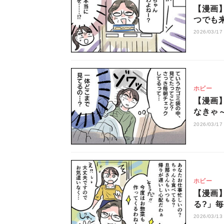
【漫画
つでも
居留守
2026/03/17
ホビー
【漫画
なきゃ
て今ま
2026/03/17
ホビー
【漫画
る?」
んわり
2026/03/13