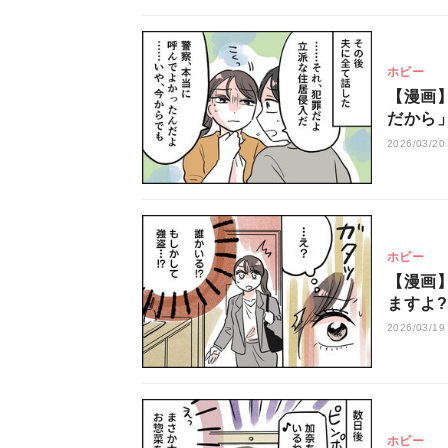
ホビー
【漫画
だから」
暴走は
2026/03/20
ホビー
【漫画
ますよ
さかの人
2026/03/19
ホビー