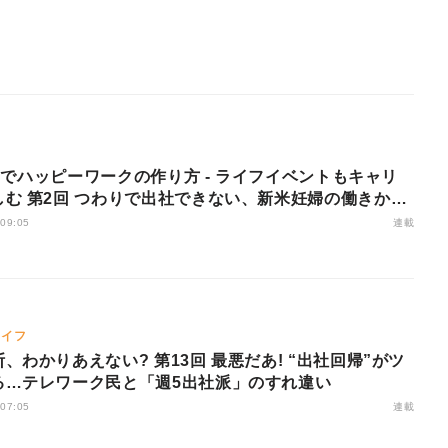
oneでハッピーワークの作り方 - ライフイベントもキャリ
しむ 第2回 つわりで出社できない、新米妊婦の働きかた
くれたkintone
連載
 09:05
ライフ
、わかりあえない? 第13回 最悪だあ! “出社回帰”がツ
る…テレワーク民と「週5出社派」のすれ違い
連載
 07:05