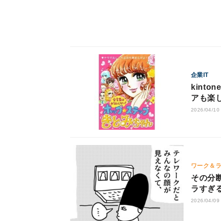
企業IT
kint
アも楽
を救って
2026/04/10
ワーク＆
その分断
ラすぎ
2026/04/09