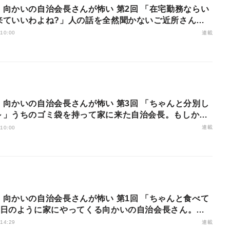
】向かいの自治会長さんが怖い 第2回 「在宅勤務ならい
来ていいわよね?」人の話を全然聞かないご近所さん。
を使ってみるも…?
連載
 10:00
】向かいの自治会長さんが怖い 第3回 「ちゃんと分別し
～」うちのゴミ袋を持って家に来た自治会長。もしかし
で全部チェックされてた…!?
連載
 10:00
】向かいの自治会長さんが怖い 第1回 「ちゃんと食べて
毎日のように家にやってくる向かいの自治会長さん。や
断ってもなかなか伝わらず…
連載
 14:29