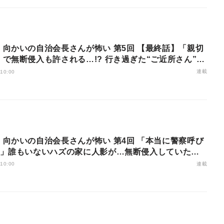
】向かいの自治会長さんが怖い 第5回 【最終話】「親切
で無断侵入も許される…!? 行き過ぎた“ご近所さん”の
止められるのか――
連載
 10:00
】向かいの自治会長さんが怖い 第4回 「本当に警察呼び
?」誰もいないハズの家に人影が…無断侵入していたま
物とは!?
連載
 10:00