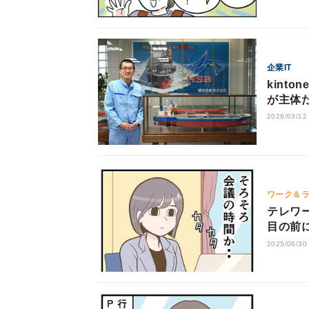
企業IT
kint
が主体だ
みで在
2026/03/12
ワーク＆
テレワー
目の前
2025/06/30