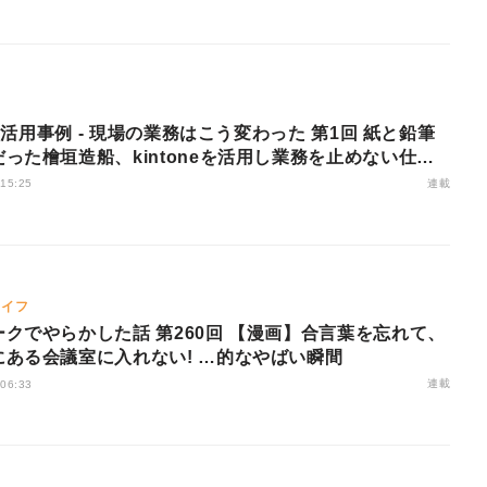
one活用事例 - 現場の業務はこう変わった 第1回 紙と鉛筆
った檜垣造船、kintoneを活用し業務を止めない仕組
宅勤務も実現
連載
 15:25
ライフ
クでやらかした話 第260回 【漫画】合言葉を忘れて、
にある会議室に入れない! …的なやばい瞬間
連載
 06:33