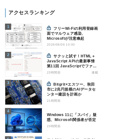
アクセスランキング
フリーWi-Fiの利用登録画
面でマルウェア感染、
Microsoftが注意喚起
2026/08/06 10:00
サクッと試す！HTML＋
JavaScript APIの最新事情
第11回 JavaScriptでファイ
ル管理！Origin Private File
23時間前
連載
Systemを活用する
Bitgrit×エスツー、秋田
市に2兆円規模のAIデータセ
ンター建設を計画か
21時間前
Windows 11に「スパイ」疑
惑、Microsoft関係者が否定
23時間前