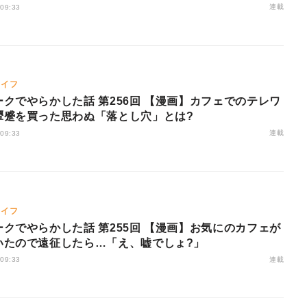
連載
 09:33
ライフ
クでやらかした話 第256回 【漫画】カフェでのテレワ
顰蹙を買った思わぬ「落とし穴」とは?
連載
 09:33
ライフ
クでやらかした話 第255回 【漫画】お気にのカフェが
いたので遠征したら…「え、嘘でしょ?」
連載
 09:33