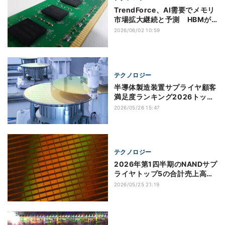
TrendForce、AI需要でメモリ
市場拡大継続と予測 HBMが
成長をけん引
2026/06/02 10:59
テクノロジー
半導体製造装置サプライヤ顧客
満足度ランキング2026トップ
9、日本勢は5社がランクイン
2026/05/26 15:47
テクノロジー
2026年第1四半期のNANDサプ
ライヤトップ5の合計売上高は
前四半期比84％増の389億ド
2026/05/25 21:19
ル、価格高騰が後押し