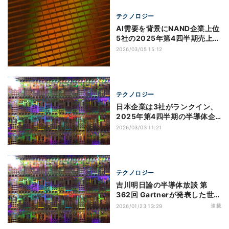
テクノロジー
AI需要を背景にNAND企業上位
5社の2025年第4四半期売上高
合計額は前四半期比24％増、
2026/03/05 15:12
TrendForce調べ
テクノロジー
日本企業は3社がランクイン、
2025年第4四半期の半導体企
業売上高ランキングトップ
2026/03/03 11:21
20 SI調べ
テクノロジー
吉川明日論の半導体放談 第
362回 Gartnerが発表した世界
半導体企業売上高ランキングに
連載
2026/01/23 13:29
見る半導体市場の現在