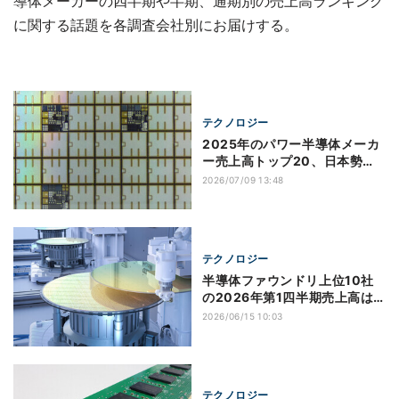
導体メーカーの四半期や半期、通期別の売上高ランキング
に関する話題を各調査会社別にお届けする。
テクノロジー
2025年のパワー半導体メーカ
ー売上高トップ20、日本勢は5
社ランクイン Yole調べ
2026/07/09 13:48
テクノロジー
半導体ファウンドリ上位10社
の2026年第1四半期売上高は
3.7％増の約480億ドル、
2026/06/15 10:03
TrendForce調べ
テクノロジー