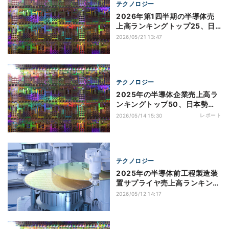
テクノロジー
2026年第1四半期の半導体売
上高ランキングトップ25、日
本勢トップは11位のキオクシ
2026/05/21 13:47
ア TechInsights調べ
テクノロジー
2025年の半導体企業売上高ラ
ンキングトップ50、日本勢ト
ップはソニー TechInsights
レポート
2026/05/14 15:30
調べ
テクノロジー
2025年の半導体前工程製造装
置サプライヤ売上高ランキング
トップ15、日本勢は8社がラン
2026/05/12 14:17
クイン