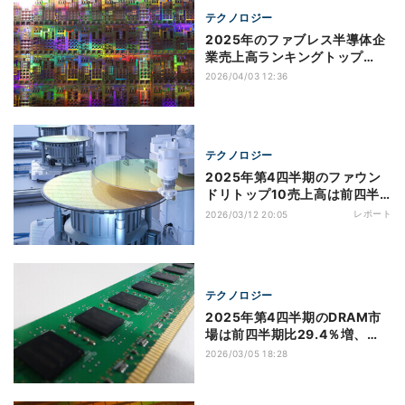
テクノロジー
2025年のファブレス半導体企
業売上高ランキングトップ
10、TrendForce調べ
2026/04/03 12:36
テクノロジー
2025年第4四半期のファウン
ドリトップ10売上高は前四半
期比2.6％増、AI需要がけん
レポート
2026/03/12 20:05
引 TrendForce調べ
テクノロジー
2025年第4四半期のDRAM市
場は前四半期比29.4％増、
Samsungがシェア1位に返り
2026/03/05 18:28
咲き TrendForce調べ