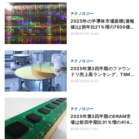
テクノロジー
2025年の半導体市場規模(速報
値)は前年比21％増の7930億
ドル、売上トップはNVIDIA
2026/01/13 14:44
Gartner調べ
テクノロジー
2025年第3四半期のファウン
ドリ売上高ランキング、TSMC
のシェアが71％に到達
2025/12/23 10:27
TrendForce調べ
テクノロジー
2025年第3四半期のDRAM市
場は前四半期比31％増の414億
ドル、シェアトップはSK
2025/12/02 11:57
hynix TrendForce調べ