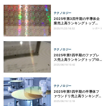
テクノロジー
2025年第3四半期の半導体企
業売上高ランキングトップ
20、日本勢トップは12位のソ
レポート
2025/11/25 16:52
ニー
テクノロジー
2025年第1四半期のファブレ
ス売上高ランキングトップ10
社、TrendForce調べ
2025/06/18 10:42
テクノロジー
2025年第1四半期の半導体フ
ァウンドリ売上高ランキングト
ップ10、TrendForce調べ
2025/06/16 12:18