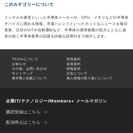
このカテゴリーについて
インテルや東芝といった半導体メーカーや、CPU、メモリなどの半導体
デバイスに関わる情報、市場トレンドといったホットなニュースを毎日
更新。注目のIoTや自動運転など、半導体の適用範囲の拡大とともに成
長が続く半導体業界の話題を詳細な説明付きで紹介します。
TECH+について
利用規約
お知らせ
会員規約
その他、お問い合わせ
情報提供
サイトマップ
広告について
著作権と転載について
個人情報の取り扱いについて
企業IT/テクノロジー/Members+ メールマガジン
購読登録はこちら
配信停止はこちら