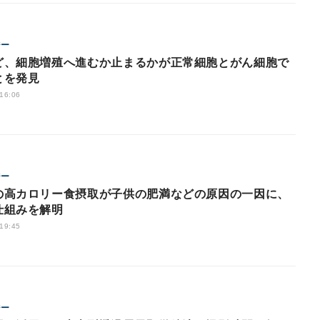
ジー
ど、細胞増殖へ進むか止まるかが正常細胞とがん細胞で
とを発見
 16:06
ジー
の高カロリー食摂取が子供の肥満などの原因の一因に、
仕組みを解明
 19:45
ジー