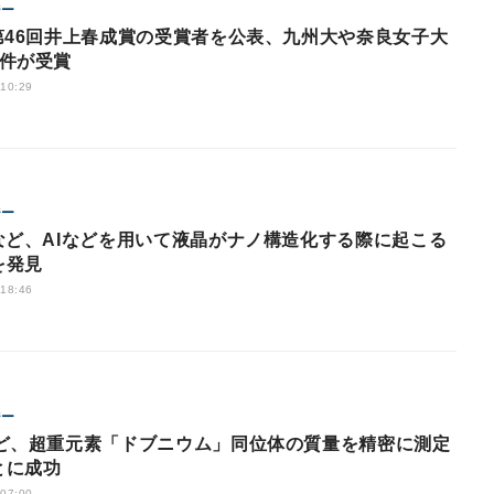
ジー
が第46回井上春成賞の受賞者を公表、九州大や奈良女子大
2件が受賞
 10:29
ジー
Oなど、AIなどを用いて液晶がナノ構造化する際に起こる
を発見
 18:46
ジー
など、超重元素「ドブニウム」同位体の質量を精密に測定
とに成功
 07:00