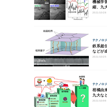
機械学
縮、九
2021/10/28
テクノロ
鉄系超
などが
2021/10/25
テクノロ
柑橘由
九大な
2021/10/06