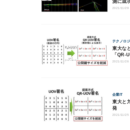
測に成
2021/11/29
テクノロ
東大な
「QR-
2021/11/26
企業IT
東大と
発
2021/11/25