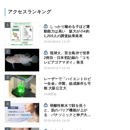
アクセスランキング
しっかり噛める子ほど運
動能力は高い 阪大が小4約
1,200人の調査結果発表
2026/08/06 13:05
琉球大、宮古島沖で世界
2例目・日本初記録の「コモ
レビアゴアマダイ」発見
2026/07/27 16:43
レーザーで「ハイエントロピ
ー合金」作製、組成操作も可
能 大阪公立大
24時間前
弱酸性軟水で顔を洗う
と、肌のバリア機能が上が
る パナソニックと神戸大が
確認
2026/08/06 16:05