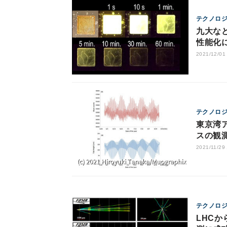
テクノロ
九大な
性能化
2021/12/01
テクノロ
東京湾
スの観
2021/11/29
テクノロ
LHC