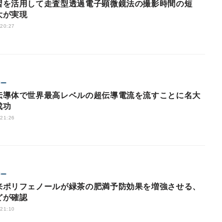
習を活用して走査型透過電子顕微鏡法の撮影時間の短
大が実現
 20:27
ジー
伝導体で世界最高レベルの超伝導電流を流すことに名大
成功
 21:26
ジー
来ポリフェノールが緑茶の肥満予防効果を増強させる、
どが確認
 21:10