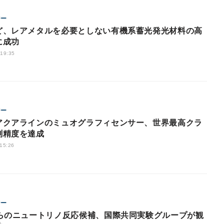
ジー
ど、レアメタルを必要としない有機系蓄光発光材料の高
に成功
 19:35
ジー
アクアラインのミュオグラフィセンサー、世界最高クラ
測精度を達成
 15:26
ジー
からのニュートリノ反応候補、国際共同実験グループが観