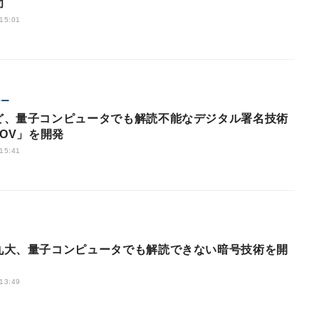
功
 15:01
ジー
ど、量子コンピュータでも解読不能なデジタル署名技術
UOV」を開発
 15:41
九大、量子コンピュータでも解読できない暗号技術を開
 13:49