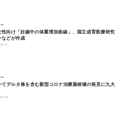
ジー
女性向け「妊娠中の体重増加曲線」、国立成育医療研究
ーなどが作成
 19:57
ジー
用いてデルタ株を含む新型コロナ治療薬候補の発見に九大
 06:30