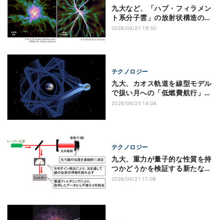
九大など、「ハブ・フィラメン
ト系分子雲」の放射状構造の起
源を解明
2026/04/27 19:50
テクノロジー
九大、カオス軌道を線型モデル
で扱い月への「低燃費航行」の
高速予測に成功
2026/04/25 14:04
テクノロジー
九大、重力が量子的な性質を持
つかどうかを検証する新たな実
験系を提案
2026/04/21 17:08