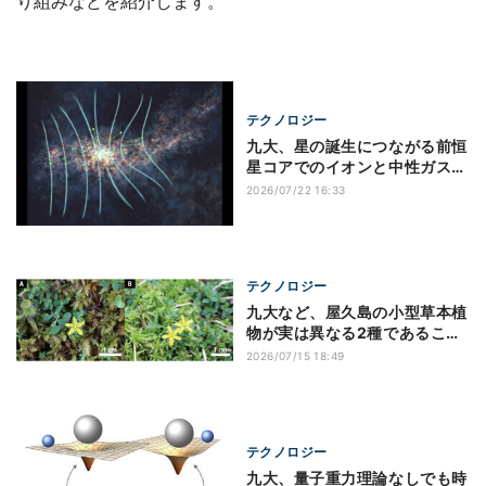
り組みなどを紹介します。
テクノロジー
九大、星の誕生につながる前恒
星コアでのイオンと中性ガスの
速度差を検出
2026/07/22 16:33
テクノロジー
九大など、屋久島の小型草本植
物が実は異なる2種であること
を発見
2026/07/15 18:49
テクノロジー
九大、量子重力理論なしでも時