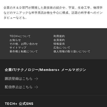
企業のＲ＆Ｄ部門が開発した新技術の紹介や、宇宙、生命工学、物理学
などのマニアックな科学系読み物を中心に構成。話題の科学者へのイン
タビューなども。
TECH+について
利用規約
お知らせ
会員規約
その他、お問い合わせ
情報提供
サイトマップ
広告について
著作権と転載について
個人情報の取り扱いについて
企業IT/テクノロジー/Members+ メールマガジン
購読登録はこちら
配信停止はこちら
TECH+ 公式SNS