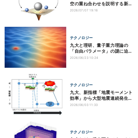
空の重ね合わせを説明する新た
な枠組みを構築
2026/07/07 19:16
テクノロジー
九大と理研、量子重力理論の
「自由パラメータ」の謎に迫る
新手法を開発
2026/06/23 10:24
テクノロジー
九大、新指標「地震モーメント
効率」から大型地震連続発生リ
スクを評価
2026/06/03 11:33
テクノロジー