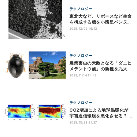
テクノロジー
東北大など、リボースなど生命
を構成する糖を小惑星ベンヌ試
料から検出
2025/12/03 16:42
テクノロジー
農業害虫の天敵となる「ダニヒ
メテントウ族」の新種を九大が
発見！
2025/11/14 14:49
テクノロジー
CO2増加による地球温暖化が
宇宙通信環境を悪化させる？ -
九大の研究
2025/10/28 21:37