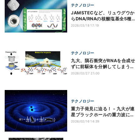
テクノロジー
JAMSTECなど、リュウグウか
らDNA/RNAの核酸塩基全5種
を発見
2026/03/18 17:19
テクノロジー
九大、隕石衝突がRNAを合成せ
ずに前駆体を分解してしまうこ
とを発見
2026/02/27 21:00
テクノロジー
重力子発見に迫る！ - 九大が連
星ブラックホールの重力波に量
子性を発見
2026/02/16 14:39