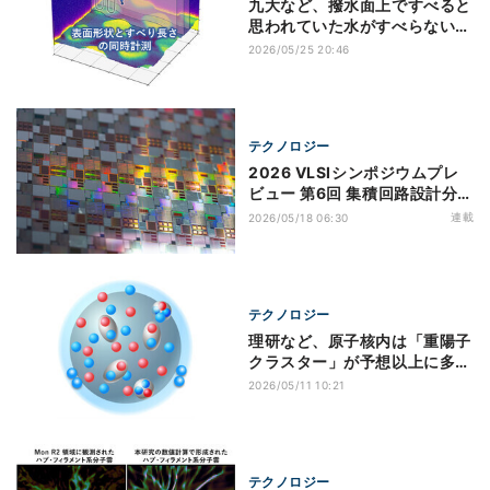
九大など、撥水面上ですべると
思われていた水がすべらないこ
とを証明
2026/05/25 20:46
テクノロジー
2026 VLSIシンポジウムプレ
ビュー 第6回 集積回路設計分野
の最多論文発表国は韓国の37
連載
2026/05/18 06:30
件、日本は13件が採択
テクノロジー
理研など、原子核内は「重陽子
クラスター」が予想以上に多い
ことを発見
2026/05/11 10:21
テクノロジー