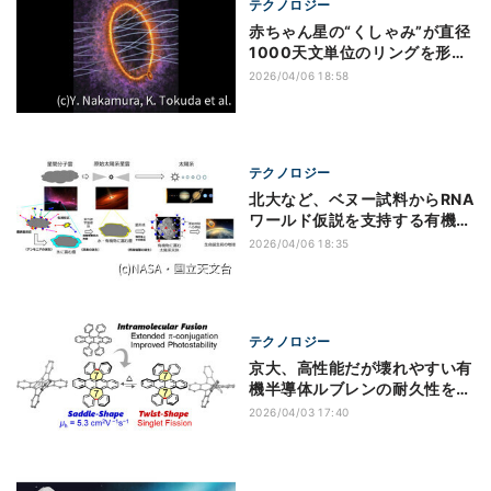
テクノロジー
赤ちゃん星の“くしゃみ”が直径
1000天文単位のリングを形成
していた？
2026/04/06 18:58
テクノロジー
北大など、ベヌー試料からRNA
ワールド仮説を支持する有機分
子群を検出
2026/04/06 18:35
テクノロジー
京大、高性能だが壊れやすい有
機半導体ルブレンの耐久性を劇
的に向上
2026/04/03 17:40