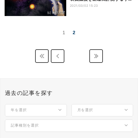
を東大らが確立
2021/03/02 15:23
1
2
過去の記事を探す