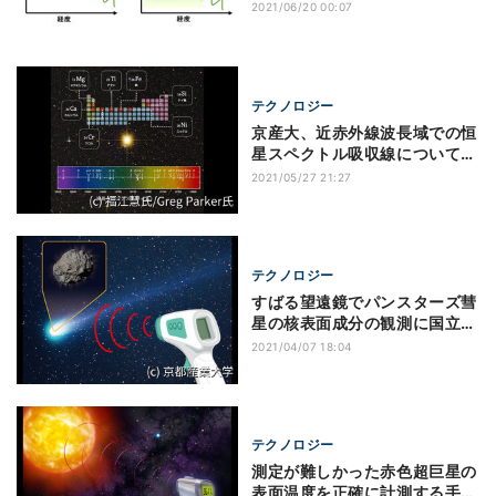
現に成功
2021/06/20 00:07
テクノロジー
京産大、近赤外線波長域での恒
星スペクトル吸収線について新
たに191本同定
2021/05/27 21:27
テクノロジー
すばる望遠鏡でパンスターズ彗
星の核表面成分の観測に国立天
文台などが成功
2021/04/07 18:04
テクノロジー
測定が難しかった赤色超巨星の
表面温度を正確に計測する手法