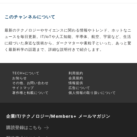
このチャンネルについて
最新のテクノロジーやサイエンスに関わる情報やトレンド、ホットなニ
ュースを毎日更新。IT/IoTや人工知能、半導体、航空、宇宙など、生活
に紐づいた身近な技術から、ダークマターや素粒子といった、あっと驚
く最新科学の話題まで、詳細な説明付きで紹介します。
TECH+について
利用規約
お知らせ
会員規約
その他、お問い合わせ
情報提供
サイトマップ
広告について
著作権と転載について
個人情報の取り扱いについて
企業IT/テクノロジー/Members+ メールマガジン
購読登録はこちら