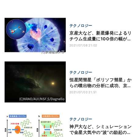
テクノロジー
京産大など、新星爆発によるリ
チウム生成量に100倍の幅があ
ることを確認
2021/07/08 21:02
テクノロジー
恒星間彗星「ボリソフ彗星」か
らの噴出物の分析に成功、京都
産業大学など
2021/07/03 21:51
テクノロジー
神戸大など、シミュレーション
で金星大気中の“波”の励起の再