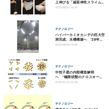
上伸びる「超延伸性スライム」
の物性を解明
2025/09/01 10:34
テクノロジー
ハイパーカミオカンデの巨大空
洞完成、水槽構築へ '28年の
観測開始めざす
2025/08/06 15:00
テクノロジー
中性子星の内部構造解明
へ “極限状態のクロスオーバ
ー”新理論を東大ら提唱
2025/07/25 20:30
テクノロジー