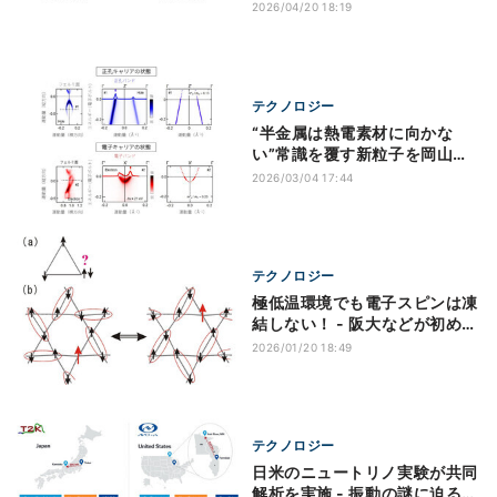
遷移」を確認
2026/04/20 18:19
テクノロジー
“半金属は熱電素材に向かな
い”常識を覆す新粒子を岡山大
などが直接観測
2026/03/04 17:44
テクノロジー
極低温環境でも電子スピンは凍
結しない！ - 阪大などが初めて
確認
2026/01/20 18:49
テクノロジー
日米のニュートリノ実験が共同
解析を実施 - 振動の謎に迫る成