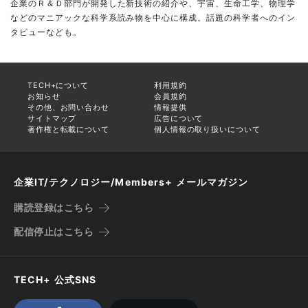
企業のＲ＆Ｄ部門が開発した新技術の紹介や、宇宙、生命工学、物理学
などのマニアックな科学系読み物を中心に構成。話題の科学者へのイン
タビューなども。
TECH+について
利用規約
お知らせ
会員規約
その他、お問い合わせ
情報提供
サイトマップ
広告について
著作権と転載について
個人情報の取り扱いについて
企業IT/テクノロジー/Members+ メールマガジン
購読登録はこちら
配信停止はこちら
TECH+ 公式SNS