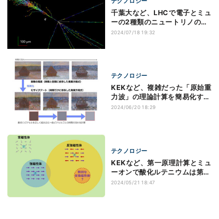
テクノロジー
千葉大など、LHCで電子とミュ
ーの2種類のニュートリノの反
応断面積を初計測
2024/07/18 19:32
テクノロジー
KEKなど、複雑だった「原始重
力波」の理論計算を簡易化する
ことに成功
2024/06/20 18:29
テクノロジー
KEKなど、第一原理計算とミュ
ーオンで酸化ルテニウムは第3
の磁性体か検証
2024/05/21 18:47