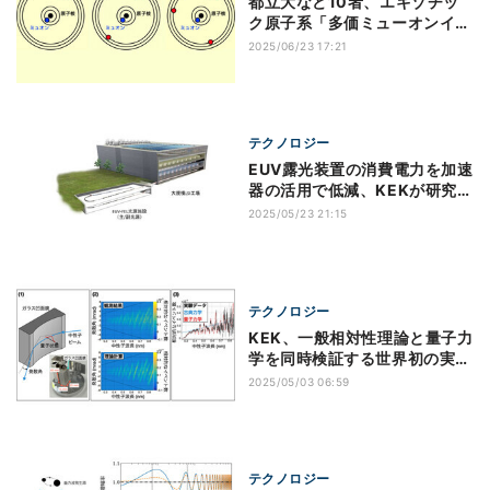
都立大など10者、エキゾチッ
ク原子系「多価ミューオンイオ
ン」を初観測
2025/06/23 17:21
テクノロジー
EUV露光装置の消費電力を加速
器の活用で低減、KEKが研究開
発を開始
2025/05/23 21:15
テクノロジー
KEK、一般相対性理論と量子力
学を同時検証する世界初の実験
を実施
2025/05/03 06:59
テクノロジー