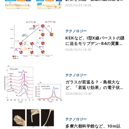
果を確認
2025/10/24 18:04
テクノロジー
KEKなど、I型X線バーストの謎
に迫るモリブデン-84の質量測
定に成功
2025/10/10 19:26
テクノロジー
ガラスが若返る？ - 島根大な
ど、「若返り効果」の電子状態
などを解明
2025/09/02 12:40
テクノロジー
多摩六都科学館など、10m以