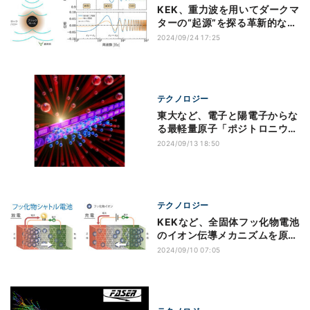
KEK、重力波を用いてダークマ
ターの“起源”を探る革新的な手
法を開発
2024/09/24 17:25
テクノロジー
東大など、電子と陽電子からな
る最軽量原子「ポジトロニウ
ム」の冷却に成功
2024/09/13 18:50
テクノロジー
KEKなど、全固体フッ化物電池
のイオン伝導メカニズムを原子
レベルで解明
2024/09/10 07:05