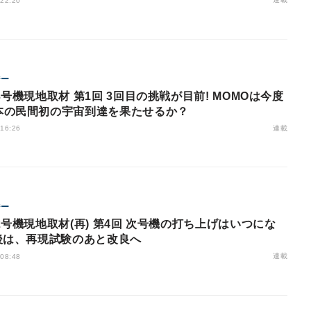
 22:20
ジー
3号機現地取材 第1回 3回目の挑戦が目前! MOMOは今度
本の民間初の宇宙到達を果たせるか？
連載
 16:26
ジー
2号機現地取材(再) 第4回 次号機の打ち上げはいつにな
今後は、再現試験のあと改良へ
連載
 08:48