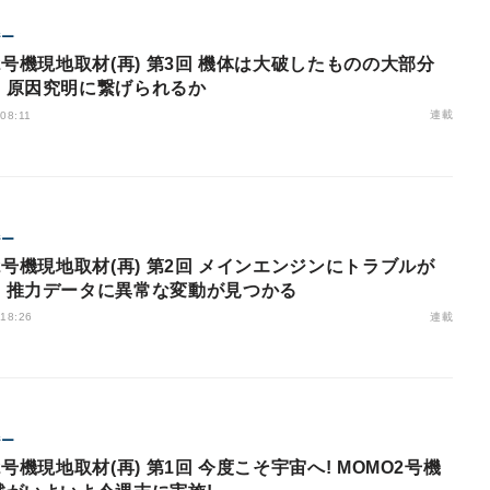
ジー
2号機現地取材(再) 第3回 機体は大破したものの大部分
、原因究明に繋げられるか
連載
 08:11
ジー
2号機現地取材(再) 第2回 メインエンジンにトラブルが
、推力データに異常な変動が見つかる
連載
 18:26
ジー
2号機現地取材(再) 第1回 今度こそ宇宙へ! MOMO2号機