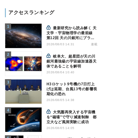
アクセスランキング
最新研究から読み解く 天
文学・宇宙物理学の最前線
第12回 天の川銀河にブラッ
クホール1億7000万個？ - 大
連載
2026/08/03 14:31
規模計算が描くその分布
岐阜大、超星団が天の川
銀河最強級の宇宙線加速器天
体であることを解明
2026/08/04 10:40
H3ロケット9号機の7日打上
げは延期、台風13号の影響長
期化の恐れ
2026/08/05 14:38
大気圏再突入する宇宙機
を“磁場”で守り減速制御 都
立大など風洞実験に成功
2026/08/05 14:05