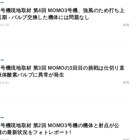
ジー
3号機現地取材 第4回 MOMO3号機、強風のため打ち上
期 - バルブ交換した機体には問題なし
連載
 14:30
ジー
3号機現地取材 第3回 MOMOの3回目の挑戦は仕切り直
液体酸素バルブに異常が発生
連載
 15:21
ジー
3号機現地取材 第2回 MOMO3号機の機体と射点が公
場の最新状況をフォトレポート!
連載