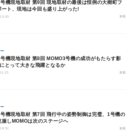
3号機現地取材 第9回 現地取材の最後は恒例の大樹町フ
ポート、現地は今回も盛り上がった!
連載
 13:03
ジー
3号機現地取材 第8回 MOMO3号機の成功がもたらす影
STにとって大きな飛躍となるか
連載
 11:15
ジー
3号機現地取材 第7回 飛行中の姿勢制御は完璧、1号機の
克服しMOMOは次のステージへ
連載
 19:52