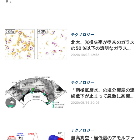
す。
テクノロジー
北大、光損失率が従来のガラス
の50％以下の透明なガラスを
理論的に予測
2020/10/03 12:52
テクノロジー
「南極底層水」の塩分濃度の連
続低下が止まって急激に高濃度
化が進行中
2020/09/16 20:03
テクノロジー
超高真空・極低温のアモルファ