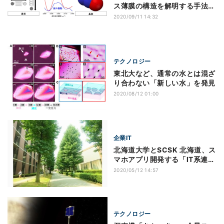
ス薄膜の構造を解明する手法を
東大などが開発
2020/09/11 14:32
テクノロジー
東北大など、通常の水とは混ざ
り合わない「新しい水」を発見
2020/08/12 01:00
企業IT
北海道大学とSCSK 北海道、ス
マホアプリ開発する「IT系連携
授業」実施
2020/05/12 14:57
テクノロジー