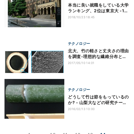
本当に良い就職をしている大学
ランキング、2位は東京大 -1位
は?
2018/10/23 18:45
テクノロジー
北大、竹の軽さと丈夫さの理由
を調査-理想的な繊維分布と判
明
2017/05/10 14:01
テクノロジー
どうして竹は節をもっているの
か? - 山梨大などの研究チーム
が解明
2016/02/13 10:00