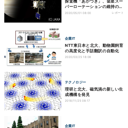
探査機「あかつき」、金星スー
パーローテーションの維持のメ
カニズムを解明
レポート
2020/05/01 08:00
企業IT
NTT東日本と北大、動物園飼育
の高度化と手話翻訳の自動化
2020/03/25 18:08
テクノロジー
理研と北大、磁気渦の新しい生
成機構を発見
2018/11/25 08:17
企業IT