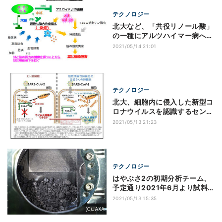
テクノロジー
北大など、「共役リノール酸」
の一種にアルツハイマー病への
有効性を確認
2021/05/14 21:01
テクノロジー
北大、細胞内に侵入した新型コ
ロナウイルスを認識するセンサ
ー遺伝子を発見
2021/05/13 21:23
テクノロジー
はやぶさ2の初期分析チーム、
予定通り2021年6月より試料
の分析を開始
2021/05/13 15:35