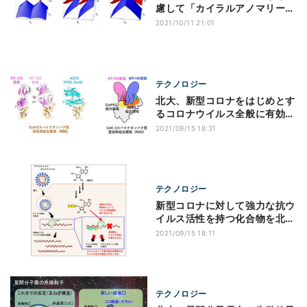
慮して「カイラルアノマリー公
式」の拡張に成功
2021/10/11 21:01
テクノロジー
北大、新型コロナをはじめとす
るコロナウイルス全般に有効な
新抗体を発見
2021/09/15 18:31
テクノロジー
新型コロナに対して強力な抗ウ
イルス活性を持つ化合物を北大
が発見
2021/09/15 18:11
テクノロジー