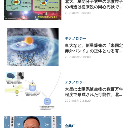
北大、星間分子雲中の氷微粒子
の構造は従来説の同心円状では
ないことを確認
2021/09/10 06:30
テクノロジー
東大など、新星爆発の「未同定
赤外バンド」の正体となる有機
物の合成に成功
2021/08/27 19:00
テクノロジー
木星は太陽系誕生後の数百万年
程度で形成された可能性、北大
などが解析
2021/08/12 23:20
企業IT