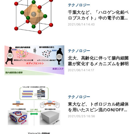
テクノロジー
千葉大など、「ハロゲン化鉛ペ
ロブスカイト」中の電子の重さ
の測定に成功
2021/06/14 14:43
テクノロジー
北大、高齢化に伴って腸内細菌
叢が変化するメカニズムを解明
2021/06/14 14:17
テクノロジー
東大など、トポロジカル絶縁体
を用いたスピン流のON/OFF制
御の仕組みを開発
2021/05/25 16:56