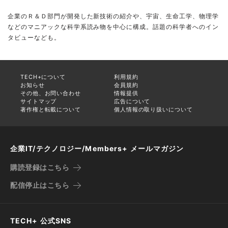
企業のＲ＆Ｄ部門が開発した新技術の紹介や、宇宙、生命工学、物理学
などのマニアックな科学系読み物を中心に構成。話題の科学者へのイン
タビューなども。
TECH+について
利用規約
お知らせ
会員規約
その他、お問い合わせ
情報提供
サイトマップ
広告について
著作権と転載について
個人情報の取り扱いについて
企業IT/テクノロジー/Members+ メールマガジン
購読登録はこちら
配信停止はこちら
TECH+ 公式SNS