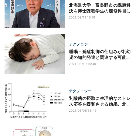
北海道大学、富良野市の課題解
決を博士課程学生の履修科目に
2021/08/11 15:01
テクノロジー
睡眠・覚醒制御の仕組みが乳幼
児の知的発達と関連する可能
性、北大などが確認
2021/08/10 10:49
テクノロジー
乳酸菌の摂取に生理的なストレ
ス応答を緩和させる効果、北大
などが確認
2021/08/05 18:49