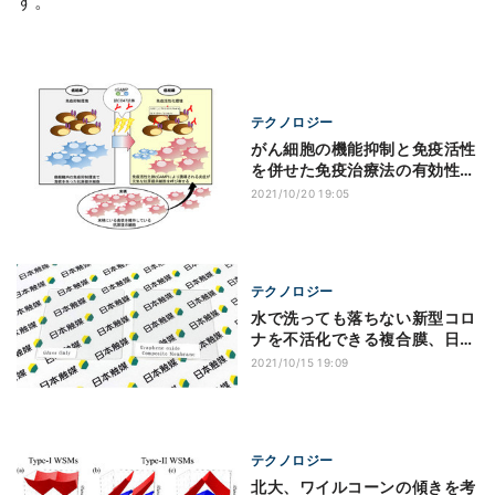
す。
テクノロジー
がん細胞の機能抑制と免疫活性
を併せた免疫治療法の有効性、
旭川医大などが確認
2021/10/20 19:05
テクノロジー
水で洗っても落ちない新型コロ
ナを不活化できる複合膜、日本
触媒が開発
2021/10/15 19:09
テクノロジー
北大、ワイルコーンの傾きを考