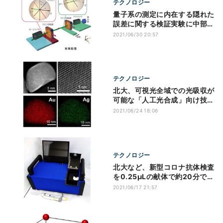
テクノロジー
量子系の測定に内在する隠れた
誤差に関する検証実験に中部大
などが成功
2021/06/30 20:57
テクノロジー
北大、可視光全域での光吸収が
可能な「人工光合成」向け技術
を開発
2021/06/24 18:06
テクノロジー
北大など、新型コロナ抗体検査
を0.25μLの献体で約20分で行
える装置を開発
2021/06/17 21:57