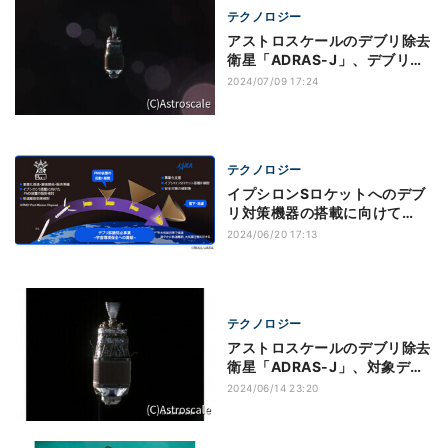
テクノロジー
アストロスケールのデブリ除去
衛星「ADRAS-J」、デブリま
で50mの距離に接近し周回観
2024/07/09 17:24
測を実施
テクノロジー
イプシロンSロケットへのデブ
リ対策機器の搭載に向けて
JAXAとBULLが共創
2024/06/20 17:13
テクノロジー
アストロスケールのデブリ除去
衛星「ADRAS-J」、対象デブ
リまで約50mの距離まで接近
2024/06/14 23:20