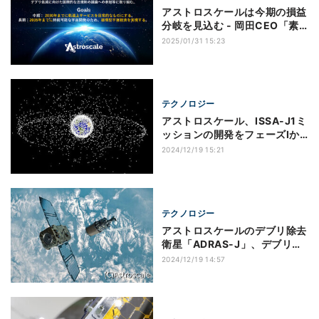
アストロスケールは今期の損益
分岐を見込む - 岡田CEO「素
晴らしいスタート」
2025/01/31 15:23
テクノロジー
アストロスケール、ISSA-J1ミ
ッションの開発をフェーズIか
らフェーズIIへ移行
2024/12/19 15:21
テクノロジー
アストロスケールのデブリ除去
衛星「ADRAS-J」、デブリか
ら約15mの距離まで接近に成功
2024/12/19 14:57