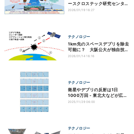
ースクロステック研究センタ
ー」を設置
2026/01/19 16:27
テクノロジー
1km先のスペースデブリを除去
可能に？ 大阪公大が独自技術
の有効性を検証
2026/01/14 16:16
テクノロジー
衛星やデブリの反射は1日
1000万回 - 東北大などが広域
動画観測で解明
2025/11/29 06:00
テクノロジー