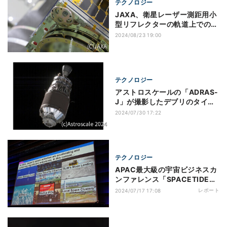
テクノロジー
JAXA、衛星レーザー測距用小
型リフレクターの軌道上での性
能実証に成功
2024/08/23 19:00
テクノロジー
アストロスケールの「ADRAS-
J」が撮影したデブリのタイム
ラプス映像が公開
2024/07/30 17:22
テクノロジー
APAC最大級の宇宙ビジネスカ
ンファレンス「SPACETIDE
2024」が閉幕
レポート
2024/07/17 17:08