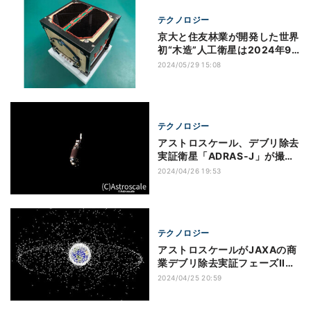
テクノロジー
京大と住友林業が開発した世界
初“木造”人工衛星は2024年9
月打ち上げへ
2024/05/29 15:08
テクノロジー
アストロスケール、デブリ除去
実証衛星「ADRAS-J」が撮影
したデブリの画像を公開
2024/04/26 19:53
テクノロジー
アストロスケールがJAXAの商
業デブリ除去実証フェーズIIに
選定、新たな実証衛星の開発へ
2024/04/25 20:59