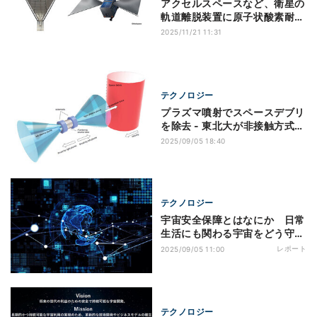
アクセルスペースなど、衛星の
軌道離脱装置に原子状酸素耐性
材料を採用
2025/11/21 11:31
テクノロジー
プラズマ噴射でスペースデブリ
を除去 - 東北大が非接触方式の
性能を3倍に
2025/09/05 18:40
テクノロジー
宇宙安全保障とはなにか 日常
生活にも関わる宇宙をどう守
る?
レポート
2025/09/05 11:00
テクノロジー