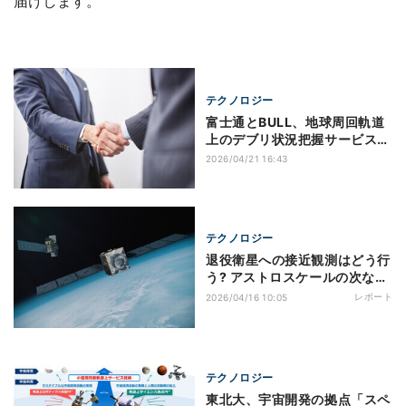
届けします。
テクノロジー
富士通とBULL、地球周回軌道
上のデブリ状況把握サービス開
発に向けた覚書を締結
2026/04/21 16:43
テクノロジー
退役衛星への接近観測はどう行
う? アストロスケールの次なる
挑戦を詳しく聞いた
レポート
2026/04/16 10:05
テクノロジー
東北大、宇宙開発の拠点「スペ