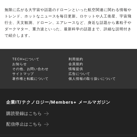
無限に広がる大宇宙や話題のドローンといった航空関連に関わる情報や
トレンド、ホットなニュースを毎日更新。ロケットや人工衛星、宇宙飛
行士、天文観測、ドローン、エアレースなど、身近な話題から素粒子や
ダークマター、重力波といった、最新科学の話題まで、詳細な説明付き
で紹介します。
TECH+について
利用規約
お知らせ
会員規約
その他、お問い合わせ
情報提供
サイトマップ
広告について
著作権と転載について
個人情報の取り扱いについて
企業IT/テクノロジー/Members+ メールマガジン
購読登録はこちら
配信停止はこちら