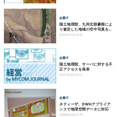
企業IT
国土地理院、九州北部豪雨によ
り被災した地域の空中写真を公
開
2012/07/19 10:15
企業IT
国土地理院、サーバに対する不
正アクセスを発表
2011/10/28 15:11
企業IT
ネティーザ、DWHアプライア
ンスで地理空間データに対応
2009/02/04 15:15