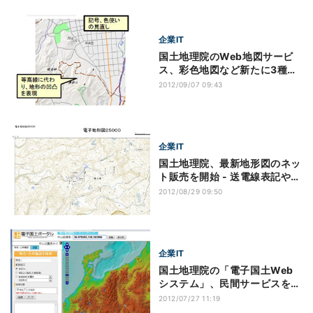
企業IT
国土地理院のWeb地図サービ
ス、彩色地図など新たに3種類
を試験公開
2012/09/07 09:43
企業IT
国土地理院、最新地形図のネッ
ト販売を開始 - 送電線表記や範
囲指定も可能
2012/08/29 09:50
企業IT
国土地理院の「電子国土Web
システム」、民間サービスを参
考に機能を改良
2012/07/27 11:19