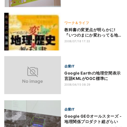
ワーク＆ライフ
教科書の変更点が明らかに!
『いつのまにか変わってる地
理・歴史の教科書』
2008/07/18 17:33
企業IT
Google Earthの地理空間表示
言語KMLがOGC標準に
2008/04/15 08:29
企業IT
Google GEOオールスターズ -
地理関係プロダクト総ざらい