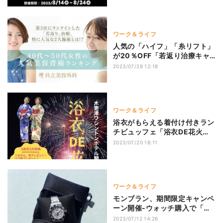
ワーク＆ライフ
人気の「ハイフ」「糸リフト」
が20％OFF「若返り治療キャ
ンペーン」を期間限定で実施
2023/07/28 12:18
ワーク＆ライフ
浴衣がもらえる着付け付きラン
チビュッフェ「浴衣DE花火」
木更津ワシントンホテルにて開
2023/07/20 18:11
催
ワーク＆ライフ
モンブラン、期間限定キャンペ
ーン開催-ウォッチ購入で「ウ
ォッチクッションポーチ」プレ
2023/07/12 14:26