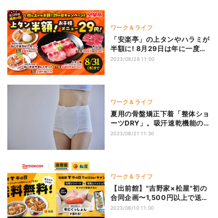
ワーク＆ライフ
「安楽亭」の上タンやハラミが
半額に! 8月29日は年に一度の
「焼肉の日」
2023/08/28 11:00
ワーク＆ライフ
夏用の骨盤矯正下着「整体ショ
ーツDRY」。吸汗速乾機能の生
地
2023/08/21 11:30
ワーク＆ライフ
【出前館】"吉野家×松屋"初の
合同企画〜1,500円以上で送料
無料に!
2023/08/10 11:00