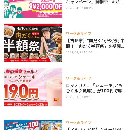
キャンペーン」開催中! メガネ
一式購入価格が2000円オフに
2023/04/27 09:28
ワーク＆ライフ
【吉野家】"肉だく"が今だけ半
額!! 「肉だく半額祭」を期間限
定で開催!
2023/03/31 10:00
ワーク＆ライフ
ロッテリア、「シェーキ(いち
ごミルク風味)」が190円で味
わえる春のキャンペーン開催
2023/03/07 09:10
中!
ワーク＆ライフ
【ドミノ・ピザ】もう一品が