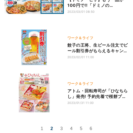
100円で!!「ドミノの
￥100WEEK！」。期間限定
2023/03/01 08:50
ワーク＆ライフ
餃子の王将、生ビール注文でビ
ール割引券がもらえるキャンペ
ーン
2023/02/01 11:00
ワーク＆ライフ
アトム・回転寿司が「ひなちら
し」発売! 予約先着で桜餅プレ
ゼント
2023/01/31 11:00
1
2
3
4
5
6