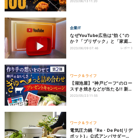
日"におすすめキャンペーン
2023/06/13 11:20
企業IT
なぜYouTube広告は"効く"の
か？「ブリザック」と「家庭教
師のトライ」に学ぶ
レポート
2023/06/09 07:46
ワーク＆ライフ
【湖池屋】"神戸ビーフ"のロー
スすき焼きなどが当たる!! 新商
品発売キャンペーン
2023/05/23 11:55
ワーク＆ライフ
電気圧力鍋「Re・De Pot(リデ
ポット)」公式アンバサダーを