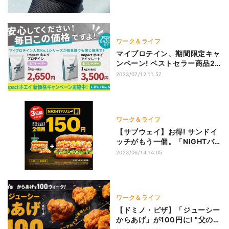
ゼント
ワーク＆ライフ
マイプロテイン、期間限定キャ
ンペーン! ベストセラー商品2
種を新価格で提供
2023/07/12 11:57
ワーク＆ライフ
【サブウェイ】お得! サンドイ
ッチがもう一個。「NIGHTバ
リュー」1周年記念キャンペー
2023/06/14 14:05
ン。3日間限定
ワーク＆ライフ
【ドミノ・ピザ】「ジューシー
からあげ」が100円に! "父の