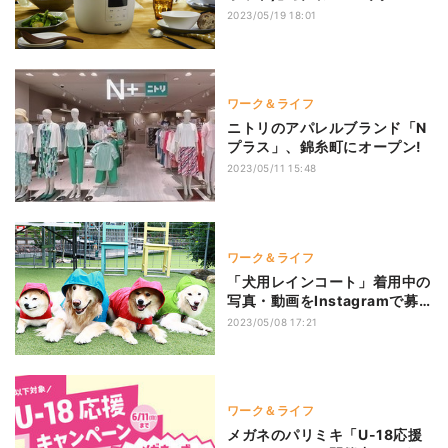
募集
2023/05/19 18:01
ワーク＆ライフ
ニトリのアパレルブランド「N
プラス」、錦糸町にオープン!
2023/05/11 15:48
ワーク＆ライフ
「犬用レインコート」着用中の
写真・動画をInstagramで募
集中! #デロリアンズの楽しい
2023/05/08 17:21
雨の日散歩
ワーク＆ライフ
メガネのパリミキ「U-18応援