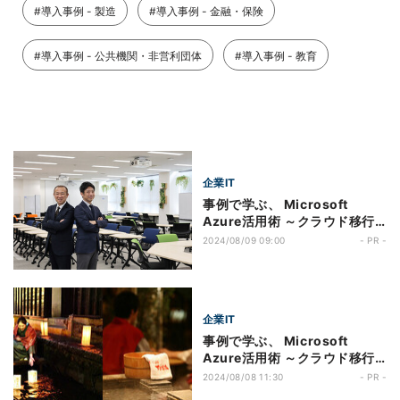
#導入事例 - 製造
#導入事例 - 金融・保険
#導入事例 - 公共機関・非営利団体
#導入事例 - 教育
企業IT
事例で学ぶ、 Microsoft
Azure活用術 ～クラウド移行
編～ 第277回 約3万6,000人の
2024/08/09 09:00
- PR -
学生を対象にしたAzure
Virtual Desktop （AVD）環
境を提供、「実学教育」の近畿
大学が追求する新しい学びのカ
企業IT
タチ
事例で学ぶ、 Microsoft
Azure活用術 ～クラウド移行
編～ 第276回 「Microsoft
2024/08/08 11:30
- PR -
Entra Verified ID」を活用し