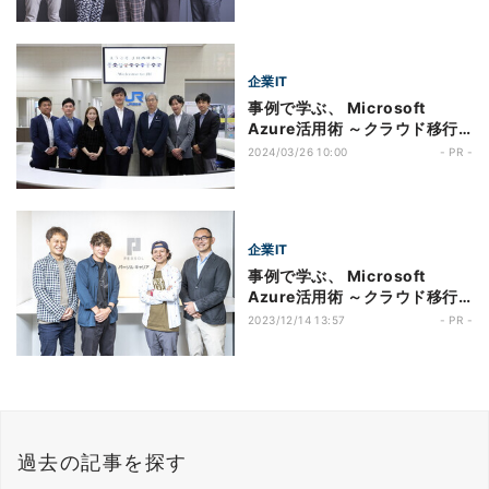
トで、オンプレシステムからの
PaaS化を実現！コンテンツワ
ークスのチャレンジを支えた
Azureとエンジニアのワクワク
企業IT
感
事例で学ぶ、 Microsoft
Azure活用術 ～クラウド移行
編～ 第272回 2025 大阪・関
2024/03/26 10:00
- PR -
西万博に向け、世界でも類を見
ない都市型 MaaS を推進！ JR
西日本が構築した“まちの ID 基
盤”の役割とは
企業IT
事例で学ぶ、 Microsoft
Azure活用術 ～クラウド移行
編～ 第271回 データ分析環境
2023/12/14 13:57
- PR -
の刷新にあたり、ビッグデータ
サービスを徹底比較。パーソル
キャリアが見据えるデータ利活
用のビジョンと「Azure
Databricks」を採用した理由
とは
過去の記事を探す