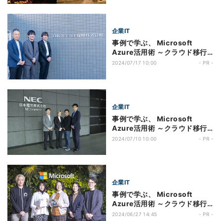
たIDウォレット機能を検証、
xIDがマイクロソフトと目指す
自治体DXの未来
企業IT
事例で学ぶ、 Microsoft
Azure活用術 ～クラウド移行
編～ 第275回 30年以上稼働す
2024/07/17 10:00
- PR -
るメインフレームをMicrosoft
Azureにモダナイゼーション、
CI/CD環境とマネージドサービ
スで「お客さまから選ばれ成長
企業IT
する会社」を目指す日新火災
事例で学ぶ、 Microsoft
Azure活用術 ～クラウド移行
編～ 第274回 NECが顔認証と
2024/07/10 10:00
- PR -
分散型IDを組み合わせたデジタ
ル社員証を国内社員約２万人に
展開開始、「Microsoft Entra
Verified ID」活用で目指す未
企業IT
来社会
事例で学ぶ、 Microsoft
Azure活用術 ～クラウド移行
編～ 第273回 脱リフト＆シフ
2024/06/27 14:45
- PR -