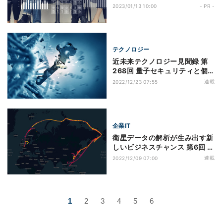
第9回 【NEC事例】ベンダーフ
2023/01/13 10:00
- PR -
リーなデータプラットフォーム
としてSnowflakeを採用。ソ
リューションとしての外販も視
野に利用状況に応じたコスト最
テクノロジー
適な運用を実現
近未来テクノロジー見聞録 第
268回 量子セキュリティと個
人認証が連携した「個別ヘルス
連載
2022/12/23 07:55
ケアシステム」とは？
企業IT
衛星データの解析が生み出す新
しいビジネスチャンス 第6回 衛
星画像など地理空間データを使
連載
2022/12/09 07:00
った分析事例:海と陸のサプラ
イチェーン管理
1
2
3
4
5
6