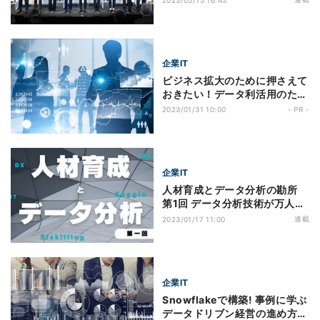
2023/05/15 16:43
規制かイベーションか、AI技術
も議論の的に
企業IT
ビジネス拡大のために押さえて
おきたい！データ利活用のため
のTips集 第1回 【2022年版】
2023/01/31 10:00
- PR -
Snowflake人気コンテンツ
TOP5とデータ利活用のトレン
ドに迫る
企業IT
人材育成とデータ分析の勘所
第1回 データ分析技術が万人に
必要と言われるようになった3
連載
2023/01/17 11:00
つの理由
企業IT
Snowflakeで構築! 事例に学ぶ
データドリブン経営の進め方