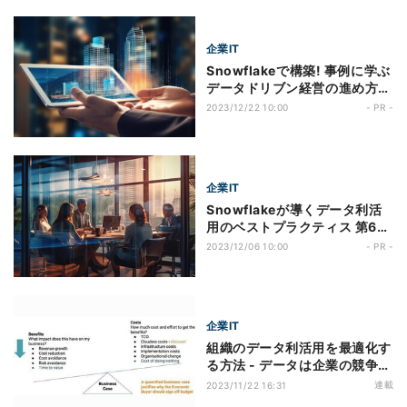
企業IT
Snowflakeで構築! 事例に学ぶ
データドリブン経営の進め方
第12回 【竹中工務店事例】デ
2023/12/22 10:00
- PR -
ータへのアクセスが大幅に高速
化! 竹中工務店が選んだ、BIM
活用に向けたPoC基盤とは
企業IT
Snowflakeが導くデータ利活
用のベストプラクティス​ 第6回
パブリッシャーとマーケターが
2023/12/06 10:00
- PR -
広告効果を高めるために、
Snowflakeのデータクリーン
ルームはどのように役立つのか
企業IT
組織のデータ利活用を最適化す
る方法 - データは企業の競争力
の源泉 第6回 データソリューシ
連載
2023/11/22 16:31
ョンの投資価値を判断する新し