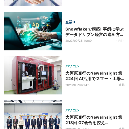
ッドポータビリティで急激な変
化に備えよ
企業IT
Snowflakeで構築! 事例に学ぶ
データドリブン経営の進め方
第10回 【Supership事例】キ
2023/09/25 10:00
- PR -
ャリアデータを活用する広告配
信プロダクトに新データ基盤と
してSnowflakeを採用。大き
な課題だったデータガバナンス
パソコン
の強化を実現
大河原克行のNewsInsight 第
224回 AI活用でスマート工場
化と熟練工の減少課題に挑む、
連載
2023/06/06 14:18
「AIツールソムリエ」とは？
パソコン
大河原克行のNewsInsight 第
218回 G7会合を控え
「Tech7」が集った官民対話、
連載