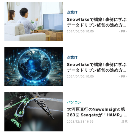
ント
企業IT
Snowflakeで構築! 事例に学ぶ
データドリブン経営の進め方
第14回 【REVISIO事例】「人
2024/06/03 10:00
- PR -
生の1割」を可視化する視聴デ
ータ基盤を移行。既存基盤の運
用で直面した処理速度と安定
性、コストの3課題を大幅に改
企業IT
善
Snowflakeで構築! 事例に学ぶ
データドリブン経営の進め方
第13回 【AGC事例】グローバ
2024/04/02 10:00
- PR -
ル展開する200社超のグループ
企業の多様なニーズに柔軟に対
応するデータプラットフォーム
構築に挑む
パソコン
大河原克行のNewsInsight 第
263回 Seagateが「HAMR」
で切り拓くHDD高密度化の新
連載
2023/12/28 16:56
時代、Teh上級副社長に聞く