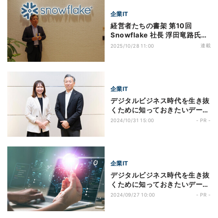
企業IT
経営者たちの書架 第10回
Snowflake 社長 浮田竜路氏が
選ぶ一冊『キャプテン』
連載
2025/10/28 11:00
企業IT
デジタルビジネス時代を生き抜
くために知っておきたいデータ
の使い方 第3回 "製造業の社会
2024/10/31 15:00
- PR -
インフラ"ミスミが実践する、
社員一人ひとりの経営力を上げ
たビッグデータ活用術とは?
企業IT
デジタルビジネス時代を生き抜
くために知っておきたいデータ
の使い方 第2回 ビッグデータ活
2024/09/27 10:00
- PR -
用・分析事例5選! データ活用
の課題を解消し、成功させるヒ