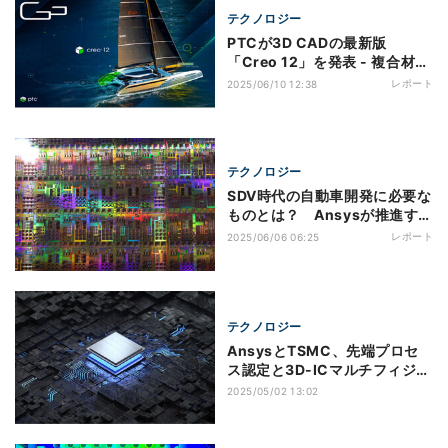
テクノロジー
PTCが3D CADの最新版
「Creo 12」を発表 - 複合材の
設計能力に大きな自信
レポート
2025/06/10 12:38
テクノロジー
SDV時代の自動車開発に必要な
ものとは？ Ansysが推進する
シミュレーションの全方位活用
レポート
2025/06/06 06:25
テクノロジー
AnsysとTSMC、先端プロセ
ス認定と3D-ICマルチフィジッ
クス設計ソリューションで協業
2025/05/02 13:02
を強化