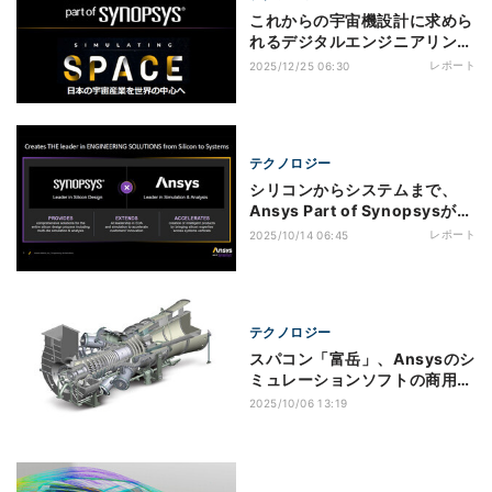
これからの宇宙機設計に求めら
れるデジタルエンジニアリン
グ、Ansysが推進するシミュレ
レポート
2025/12/25 06:30
ーション活用
テクノロジー
シリコンからシステムまで、
Ansys Part of Synopsysが目
指す未来のエンジニアリング
レポート
2025/10/14 06:45
テクノロジー
スパコン「富岳」、Ansysのシ
ミュレーションソフトの商用利
用が可能に
2025/10/06 13:19