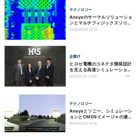
テクノロジー
Ansysのサーマルソリューショ
ンとマルチフィジックスソリュ
ーション、Intelが認定
2025/05/02 12:22
企業IT
ヒロセ電機のコネクタ開発設計
を支える高速シミュレーション
環境―AI利活用も見据えた、そ
2025/01/31 10:00
- PR -
のハードウェア・ソフトウェア
のタッグに迫る
テクノロジー
Ansysとソニー、シミュレーシ
ョンとCMOSイメージャの連
携で自動運転の認識テスト精度
2024/12/24 14:35
向上を推進