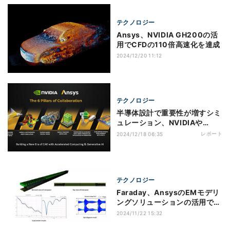
テクノロジー
Ansys、NVIDIA GH200の活
用でCFDの110倍高速化を達成
2024/12/20 11:12
テクノロジー
半導体設計で重要性が増すシミ
ュレーション、NVIDIAや
TSMCとの協力関係を深化させ
レポート
2024/12/18 06:35
るAnsys
テクノロジー
Faraday、AnsysのEMモデリ
ングソリューションの活用でマ
ルチダイ2.5D/3D-IC設計開発
2024/11/22 15:32
能力を強化