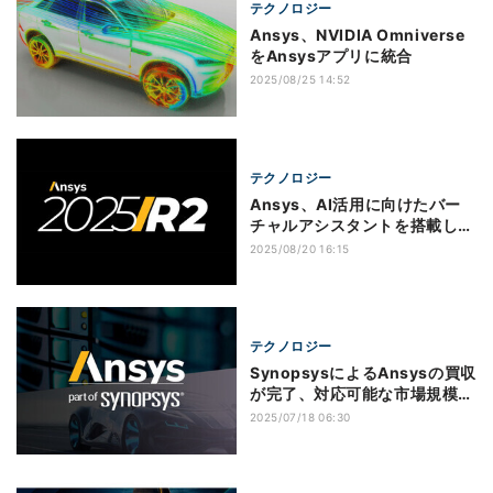
テクノロジー
Ansys、NVIDIA Omniverse
をAnsysアプリに統合
2025/08/25 14:52
テクノロジー
Ansys、AI活用に向けたバー
チャルアシスタントを搭載した
Ansys 2025 R2をリリース
2025/08/20 16:15
テクノロジー
SynopsysによるAnsysの買収
が完了、対応可能な市場規模が
約310億ドルに拡大
2025/07/18 06:30