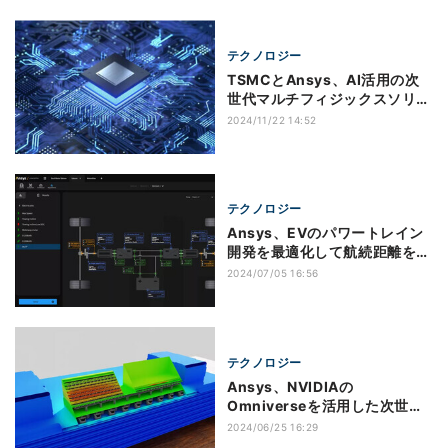
テクノロジー
TSMCとAnsys、AI活用の次
世代マルチフィジックスソリュ
ーション開発で協業
2024/11/22 14:52
テクノロジー
Ansys、EVのパワートレイン
開発を最適化して航続距離を向
上させるソリューション
2024/07/05 16:56
「ConceptEV」を発表
テクノロジー
Ansys、NVIDIAの
Omniverseを活用した次世代
3D-IC設計ソリューションを公
2024/06/25 16:29
開