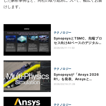
した解析事例など、同社の取り組みについて、幅広くお届
けします。
テクノロジー
SynopsysとTSMC、先端プロ
セス向けAIベースのデジタル/
アナログ設計・検証フローを強
2026/05/11 11:50
化
テクノロジー
Synopsysが「Ansys 2026
R1」を発表、Ansysと
Synopsysの統合機能を搭載
2026/03/16 21:26
テクノロジー